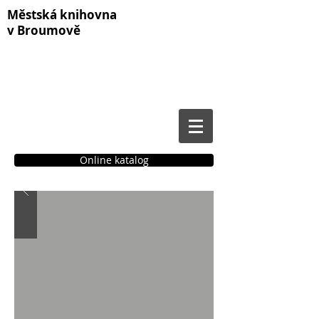
Městská knihovna
v Broumově
Online katalog
Čtenářské konto