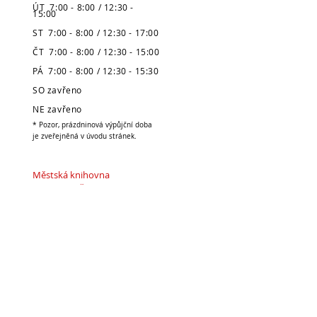
ÚT 7:00 - 8:00 / 12:30 -
15:00
ST 7:00 - 8:00 / 12:30 - 17:00
ČT 7:00 - 8:00 / 12:30 - 15:00
PÁ 7:00 - 8:00 / 12:30 - 15:30
SO zavřeno
NE zavřeno
* Pozor, prázdninová výpůjční doba
je zveřejněná v úvodu stránek.
Městská knihovna
v Broumově
Telefon:
491 504 270 (kancelář)
704 886 220
(dospělé oddělení)
704 886 225
(dětské oddělení)
E-mail:
pujcovna@knihovnabroumov.net
(půjčovna pro dospělé)
deti-pujcovna@knihovnabroumov.net
(půjčovna pro děti)