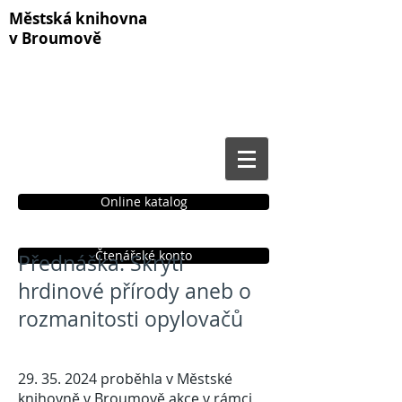
Městská knihovna
v Broumově
Online katalog
Čtenářské konto
Přednáška: Skrytí
hrdinové přírody aneb o
rozmanitosti opylovačů
29. 35. 2024
proběhla v Městské
knihovně v Broumově akce v rámci