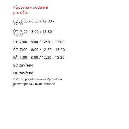
Půjčovna v oddělení
pro děti:
PO 7:00 - 8:00 / 12:30 -
17:00
ÚT 7:00 - 8:00 / 12:30 -
15:00
ST 7:00 - 8:00 / 12:30 - 17:00
ČT 7:00 - 8:00 / 12:30 - 15:00
PÁ 7:00 - 8:00 / 12:30 - 15:30
SO zavřeno
NE zavřeno
* Pozor, prázdninová výpůjční doba
je zveřejněná v úvodu stránek.
Městská knihovna
v Broumově
Telefon:
491 504 270 (kancelář)
704 886 220
(dospělé oddělení)
704 886 225
(dětské oddělení)