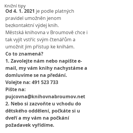
Knižní tipy
Od 4. 1. 2021
 je podle platných 
pravidel umožněn jenom 
bezkontaktní výdej knih. 
Městská knihovna v Broumově chce i 
tak vyjít vstříc svým čtenářům a 
umožnit jim přístup ke knihám.
Co to znamená? 
1. Zavolejte nám nebo napište e-
mail, my vám knihy nachystáme a 
domluvíme se na předání. 
Volejte na: 
491 523 733
Pište na: 
pujcovna@knihovnabroumov.net
2. Nebo si zazvoňte u vchodu do 
dětského oddělení, počkáte si u 
dveří a my vám na počkání 
požadavek vyřídíme.