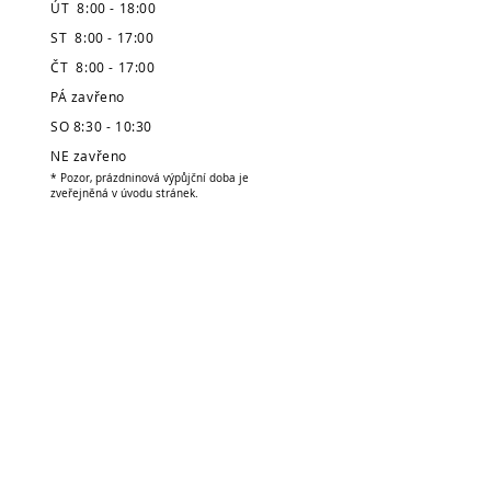
ÚT 8:00 - 18:00
ST 8:00 - 17:00
ČT 8:00 - 17:00
PÁ zavřeno
SO 8:30 - 10:30
NE zavřeno
* Pozor, prázdninová výpůjční doba je
zveřejněná v úvodu stránek.
Půjčovna v oddělení
pro děti:
PO 7:00 - 8:00 / 12:30 -
17:00
ÚT 7:00 - 8:00 / 12:30 -
15:00
ST 7:00 - 8:00 / 12:30 - 17:00
ČT 7:00 - 8:00 / 12:30 - 15:00
PÁ 7:00 - 8:00 / 12:30 - 15:30
SO zavřeno