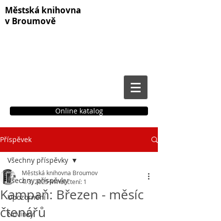
Městská knihovna
v Broumově
Online katalog
Příspěvek
Čtenářské konto
Všechny příspěvky
Městská knihovna Broumov
Všechny příspěvky
4. 3. 2025
Minut čtení: 1
Kampaň: Březen - měsíc
Upozornění
čtenářů
Novinky