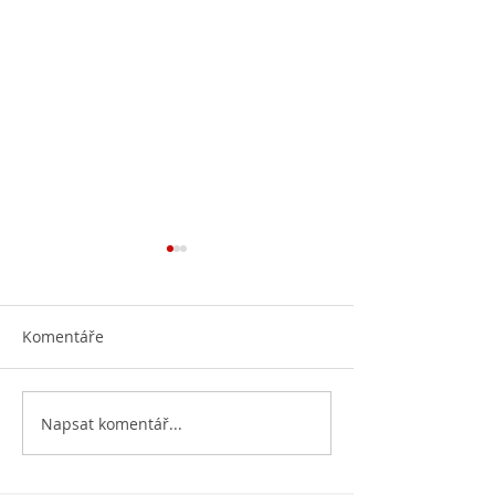
Komentáře
Otevíráme knih
Napsat komentář...
Knihovna vylepšuje svoje
prostory...