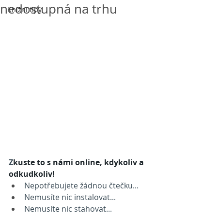
nedostupná na trhu
Knižní tipy
Z
kuste to s námi online, kdykoliv a 
odkudkoliv!
Nepotřebujete žádnou čtečku...
Nemusíte nic instalovat...
Nemusíte nic stahovat...