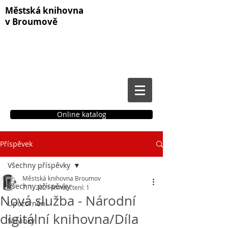
Městská knihovna
v Broumově
Online katalog
Příspěvek
Čtenářské konto
Všechny příspěvky
Městská knihovna Broumov
Všechny příspěvky
7. 1. 2021
Minut čtení: 1
Nová služba - Národní
Upozornění
digitální knihovna/Díla
Novinky