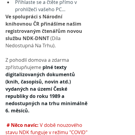
Přihlaste se a čtěte přímo v 
prohlížeči vašeho PC...
Ve spolupráci s Národní 
knihovnou ČR přinášíme našim 
registrovaným čtenářům novou 
službu NDK-DNNT 
(Díla 
Nedostupná Na Trhu).
Z pohodlí domova a zdarma 
zpřístupňujeme 
plné texty 
digitalizovaných dokumentů 
(knih, časopisů, novin atd.) 
vydaných na území České 
republiky do roku 1989 a 
nedostupných na trhu minimálně 
6. měsíců.
# Něco navíc: 
V době nouzového 
stavu NDK funguje v režimu "COVID" 