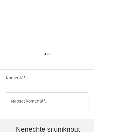
Komentáře
Otevíráme knih
Napsat komentář...
Knihovna vylepšuje svoje
prostory...
Nenechte si uniknout