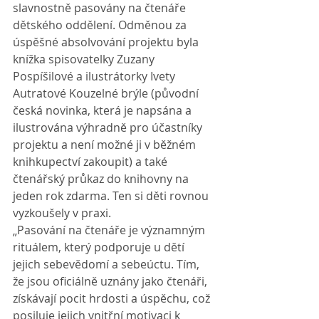
slavnostně pasovány na čtenáře 
dětského oddělení. Odměnou za 
úspěšné absolvování projektu byla 
knížka spisovatelky Zuzany 
Pospíšilové a ilustrátorky Ivety 
Autratové Kouzelné brýle (původní 
česká novinka, která je napsána a 
ilustrována výhradně pro účastníky 
projektu a není možné ji v běžném 
knihkupectví zakoupit) a také 
čtenářský průkaz do knihovny na 
jeden rok zdarma. Ten si děti rovnou 
vyzkoušely v praxi.
„Pasování na čtenáře je významným 
rituálem, který podporuje u dětí 
jejich sebevědomí a sebeúctu. Tím, 
že jsou oficiálně uznány jako čtenáři, 
získávají pocit hrdosti a úspěchu, což 
posiluje jejich vnitřní motivaci k 