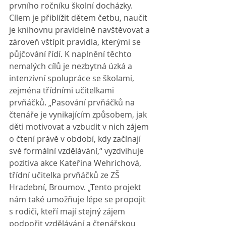
prvního ročníku školní docházky. 
Cílem je přiblížit dětem četbu, naučit 
je knihovnu pravidelně navštěvovat a 
zároveň vštípit pravidla, kterými se 
půjčování řídí. K naplnění těchto 
nemalých cílů je nezbytná úzká a 
intenzivní spolupráce se školami, 
zejména třídními učitelkami 
prvňáčků. „Pasování prvňáčků na 
čtenáře je vynikajícím způsobem, jak 
děti motivovat a vzbudit v nich zájem 
o čtení právě v období, kdy začínají 
své formální vzdělávání,“ vyzdvihuje 
pozitiva akce Kateřina Wehrichová, 
třídní učitelka prvňáčků ze ZŠ 
Hradební, Broumov. „Tento projekt 
nám také umožňuje lépe se propojit 
s rodiči, kteří mají stejný zájem 
podpořit vzdělávání a čtenářskou 