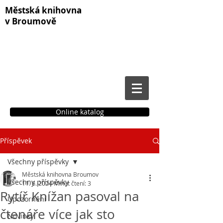
Městská knihovna
v Broumově
Online katalog
Příspěvek
Čtenářské konto
Všechny příspěvky
Městská knihovna Broumov
Všechny příspěvky
11. 6. 2024
Minut čtení: 3
Rytíř Knížan pasoval na
Upozornění
čtenáře více jak sto
Novinky