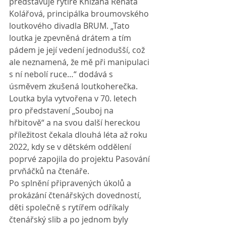
představuje rytíře Knížana Renata 
Kolářová, principálka broumovského 
loutkového divadla BRUM. „Tato 
loutka je zpevněná drátem a tím 
pádem je její vedení jednodušší, což 
ale neznamená, že mě při manipulaci 
s ní nebolí ruce…“ dodává s 
úsměvem zkušená loutkoherečka. 
Loutka byla vytvořena v 70. letech 
pro představení „Souboj na 
hřbitově“ a na svou další hereckou 
příležitost čekala dlouhá léta až roku 
2022, kdy se v dětském oddělení 
poprvé zapojila do projektu Pasování 
prvňáčků na čtenáře.
Po splnění připravených úkolů a 
prokázání čtenářských dovedností, 
děti společně s rytířem odříkaly 
čtenářský slib a po jednom byly 