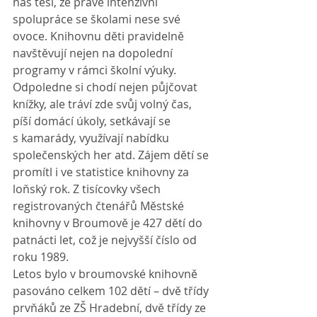
nás těší, že právě intenzivní 
spolupráce se školami nese své 
ovoce. Knihovnu děti pravidelně 
navštěvují nejen na dopolední 
programy v rámci školní výuky. 
Odpoledne si chodí nejen půjčovat 
knížky, ale tráví zde svůj volný čas, 
píší domácí úkoly, setkávají se 
s kamarády, využívají nabídku 
společenských her atd. Zájem dětí se 
promítl i ve statistice knihovny za 
loňský rok. Z tisícovky všech 
registrovaných čtenářů Městské 
knihovny v Broumově je 427 dětí do 
patnácti let, což je nejvyšší číslo od 
roku 1989.
Letos bylo v broumovské knihovně 
pasováno celkem 102 dětí – dvě třídy 
prvňáků ze ZŠ Hradební, dvě třídy ze 