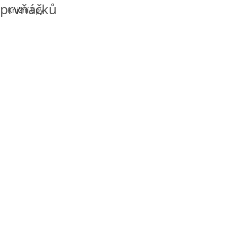
prvňáčků
Knižní tipy