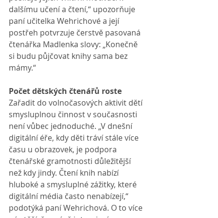
dalšímu učení a čtení,“ upozorňuje 
paní učitelka Wehrichové a její 
postřeh potvrzuje čerstvě pasovaná 
čtenářka Madlenka slovy: „Konečně 
si budu půjčovat knihy sama bez 
mámy.“
Počet dětských čtenářů roste
Zařadit do volnočasových aktivit dětí 
smysluplnou činnost v současnosti 
není vůbec jednoduché. „V dnešní 
digitální éře, kdy děti tráví stále více 
času u obrazovek, je podpora 
čtenářské gramotnosti důležitější 
než kdy jindy. Čtení knih nabízí 
hluboké a smysluplné zážitky, které 
digitální média často nenabízejí,“ 
podotýká paní Wehrichová. O to více 