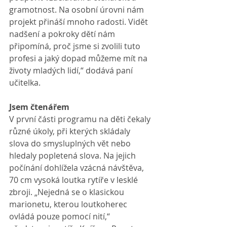
gramotnost. Na osobní úrovni nám 
projekt přináší mnoho radosti. Vidět 
nadšení a pokroky dětí nám 
připomíná, proč jsme si zvolili tuto 
profesi a jaký dopad můžeme mít na 
životy mladých lidí,“ dodává paní 
učitelka.
Jsem čtenářem
V první části programu na děti čekaly 
různé úkoly, při kterých skládaly 
slova do smysluplných vět nebo 
hledaly popletená slova. Na jejich 
počínání dohlížela vzácná návštěva, 
70 cm vysoká loutka rytíře v lesklé 
zbroji. „Nejedná se o klasickou 
marionetu, kterou loutkoherec 
ovládá pouze pomocí nití,“ 