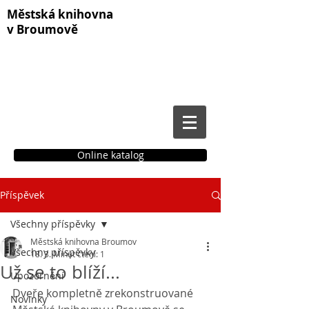
Městská knihovna
v Broumově
Online katalog
Příspěvek
Čtenářské konto
Všechny příspěvky
Městská knihovna Broumov
Všechny příspěvky
18. 3.
Minut čtení: 1
Už se to blíží...
Upozornění
Dveře kompletně zrekonstruované 
Novinky