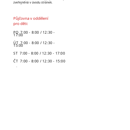
zveřejněná v úvodu stránek.
Půjčovna v oddělení
pro děti:
PO 7:00 - 8:00 / 12:30 -
17:00
ÚT 7:00 - 8:00 / 12:30 -
15:00
ST 7:00 - 8:00 / 12:30 - 17:00
ČT 7:00 - 8:00 / 12:30 - 15:00
PÁ 7:00 - 8:00 / 12:30 - 15:30
SO zavřeno
NE zavřeno
* Pozor, prázdninová výpůjční doba
je zveřejněná v úvodu stránek.
Městská knihovna
v Broumově
Telefon:
491 504 270 (kancelář)