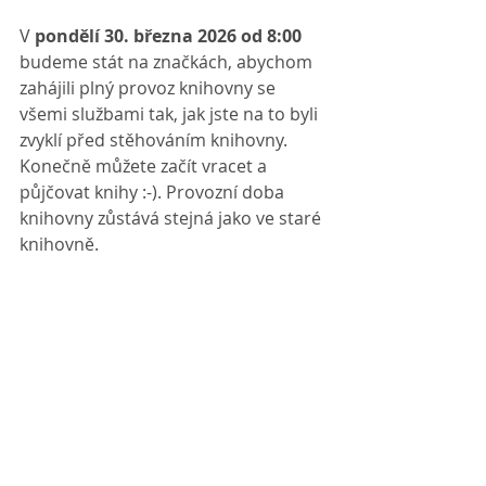
V 
pondělí 30. března 2026 od 8:00 
budeme stát na značkách, abychom 
zahájili plný provoz knihovny se 
všemi službami tak, jak jste na to byli 
zvyklí před stěhováním knihovny. 
Konečně můžete začít vracet a 
půjčovat knihy :-). Provozní doba 
knihovny zůstává stejná jako ve staré 
knihovně.