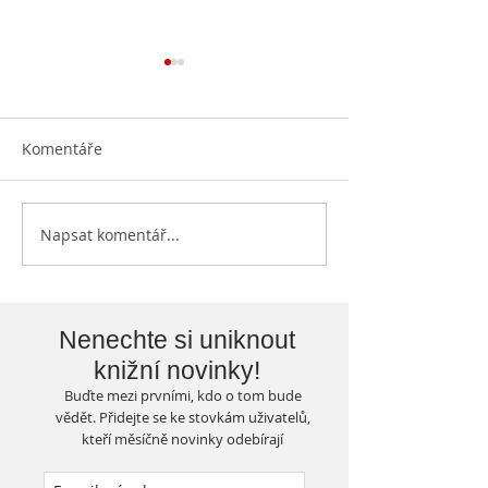
Komentáře
Otevíráme knih
Napsat komentář...
Knihovna vylepšuje svoje
prostory...
Nenechte si uniknout
knižní novinky!
Buďte mezi prvními, kdo o tom bude
vědět. Přidejte se ke stovkám uživatelů,
kteří měsíčně novinky odebírají