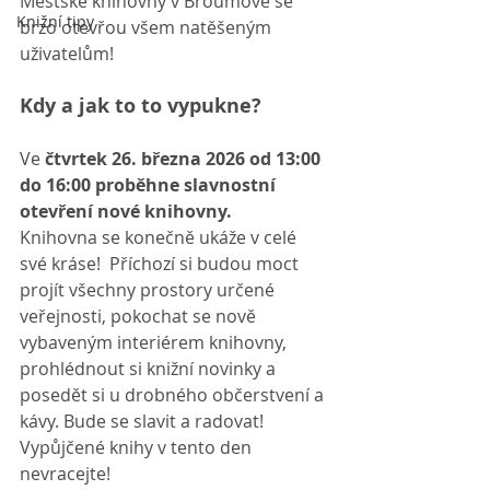
Městské knihovny v Broumově se 
Knižní tipy
brzo otevřou všem natěšeným 
uživatelům!
Kdy a jak to to vypukne?
Ve 
čtvrtek 26. března 2026 od 13:00 
do 16:00 proběhne slavnostní 
otevření nové knihovny. 
Knihovna se konečně ukáže v celé 
své kráse!  Příchozí si budou moct 
projít všechny prostory určené 
veřejnosti, pokochat se nově 
vybaveným interiérem knihovny, 
prohlédnout si knižní novinky a 
posedět si u drobného občerstvení a 
kávy. Bude se slavit a radovat! 
Vypůjčené knihy v tento den 
nevracejte!