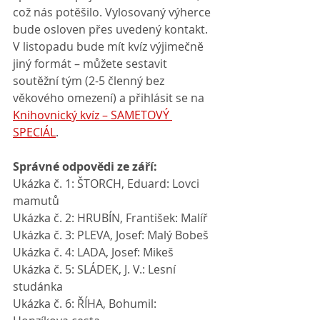
což nás potěšilo. Vylosovaný výherce 
bude osloven přes uvedený kontakt.
V listopadu bude mít kvíz výjimečně 
jiný formát – můžete sestavit 
soutěžní tým (2-5 členný bez 
věkového omezení) a přihlásit se na 
Knihovnický kvíz – SAMETOVÝ 
SPECIÁL
.
Správné odpovědi ze září:
Ukázka č. 1: ŠTORCH, Eduard: Lovci 
mamutů
Ukázka č. 2: HRUBÍN, František: Malíř
Ukázka č. 3: PLEVA, Josef: Malý Bobeš
Ukázka č. 4: LADA, Josef: Mikeš
Ukázka č. 5: SLÁDEK, J. V.: Lesní 
studánka
Ukázka č. 6: ŘÍHA, Bohumil: 