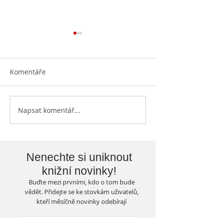
Komentáře
Otevíráme knih
Napsat komentář...
Knihovna vylepšuje svoje
prostory...
Nenechte si uniknout
knižní novinky!
Buďte mezi prvními, kdo o tom bude
vědět. Přidejte se ke stovkám uživatelů,
kteří měsíčně novinky odebírají