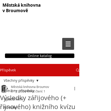
Městská knihovna
v Broumově
Online katalog
Příspěvek
Čtenářské konto
Všechny příspěvky
Městská knihovna Broumov
Všechny příspěvky
6. 11. 2024
Minut čtení: 1
Výsledky zářijového (+
Upozornění
říjnového) knižního kvízu
Novinky