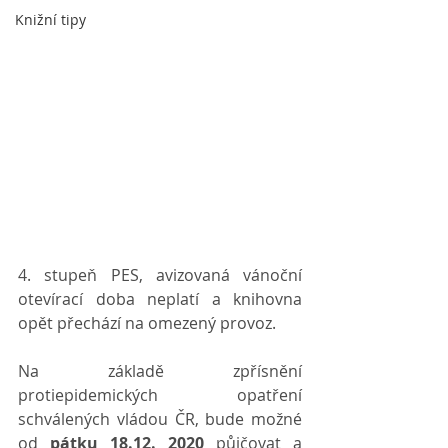
Knižní tipy
4. stupeň PES, avizovaná vánoční 
otevírací doba neplatí a knihovna 
opět přechází na omezený provoz.
Na základě zpřísnění 
protiepidemických opatření 
schválených vládou ČR, bude možné 
od
pátku 18.12. 2020
půjčovat a 