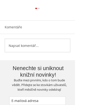
Komentáře
Otevíráme knih
Napsat komentář...
Knihovna vylepšuje svoje
prostory...
Nenechte si uniknout
knižní novinky!
Buďte mezi prvními, kdo o tom bude
vědět. Přidejte se ke stovkám uživatelů,
kteří měsíčně novinky odebírají