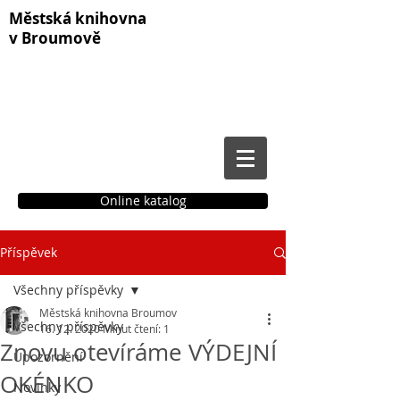
Městská knihovna
v Broumově
Online katalog
Příspěvek
Čtenářské konto
Všechny příspěvky
Městská knihovna Broumov
Všechny příspěvky
16. 12. 2020
Minut čtení: 1
Znovu otevíráme VÝDEJNÍ
Upozornění
OKÉNKO
Novinky