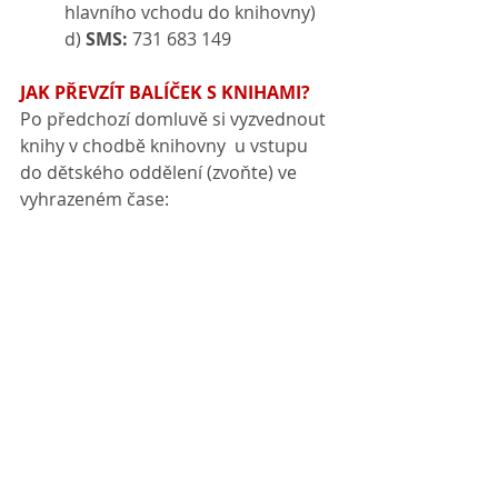
	hlavního vchodu do knihovny)
	d) 
SMS:
 731 683 149
JAK PŘEVZÍT BALÍČEK S KNIHAMI?
Po předchozí domluvě si vyzvednout 
knihy v chodbě knihovny  u vstupu 
do dětského oddělení (zvoňte) ve 
vyhrazeném čase: