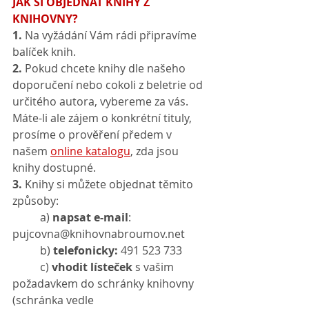
JAK SI OBJEDNAT KNIHY Z 
KNIHOVNY?
1.
 Na vyžádání Vám rádi připravíme 
balíček knih.
2.
 Pokud chcete knihy dle našeho 
doporučení nebo cokoli z beletrie od 
určitého autora, vybereme za vás. 
Máte-li ale zájem o konkrétní tituly, 
prosíme o prověření předem v 
našem 
online katalogu
, zda jsou 
knihy dostupné. 
3.
 Knihy si můžete objednat těmito 
způsoby:  
	a) 
napsat e-mail
: 
pujcovna@knihovnabroumov.net  
	b)
 telefonicky:
 491 523 733
	c) 
vhodit lísteček
 s vašim 
požadavkem do schránky knihovny 
(schránka vedle 				