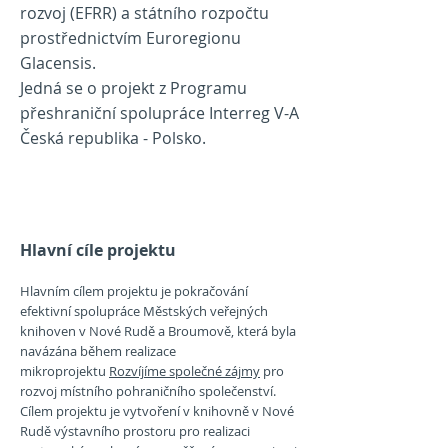
rozvoj (EFRR) a státního rozpočtu
prostře
dnictvím Euroregionu
Glacensis.
Jedná se o projekt z Programu
přeshraniční spolu
práce Interreg V-A
Česká republika - Polsko.
H
lavní c
íle proje
ktu
Hlavním cíle
m projektu je pokračování
efektivní spolupráce Městských veřejných
knihoven v Nové Rudě a Broumově, která byla
navázána během realizace
mikroprojektu
Rozvíjíme společné zájmy
pro
rozvoj místního pohraničního společenství.
Cílem projektu je vytvoření v knihovně v Nové
Rudě výstavního prostoru pro realizaci