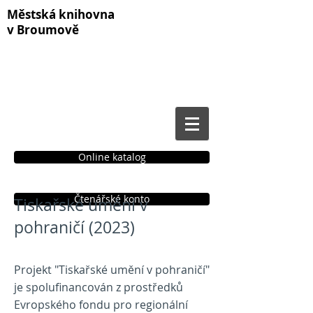
Městská knihovna
v Broumově
Online katalog
Čtenářské konto
Tiskařské umění v
pohraničí (2023)
Projekt "Tiskařské umění v pohraničí"
je spolufinancován z prostředků
Evropského fondu pro regionální