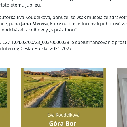
tstoletému jubileu.
 autorka Eva Koudelková, bohužel se však musela ze zdravot
kace, pana
Jana Meiera
, který na poslední chvíli pohotově za
 neodcházeli z knihovny „s prázdnou“.
č. CZ.11.04.02/00/23_003/0000038 je spolufinancován z pro
u Interreg Česko-Polsko 2021-2027