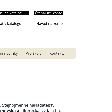
nline katalog
Čtenářské konto
at v katalogu
Návod na konto
ní novinky
Pro školy
Kontakty
 Stejnojmenné nakladatelství,
oumovska a Liberecka
, vydalo titul