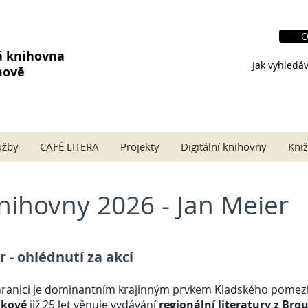
O
á knihovna
Jak vyhledáv
mově
užby
CAFÉ LITERA
Projekty
Digitální knihovny
Kniž
nihovny 2026 - Jan Meier
 - ohlédnutí za akcí
hranici je dominantním krajinným prvkem Kladského pomezí.
lkové
již 25 let věnuje vydávání
regionální literatury z Br