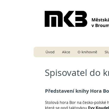
Městsk
v Brou
Úvod
Akce
O knihovně
Sl
Spisovatel do k
Představení knihy Hora Bor
Stolová hora Bor na česko-polské 
které se pod taktovkou
Evy Koude