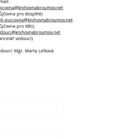
mail:
ujcovna@knihovnabroumov.net
ůjčovna pro dospělé)
eti-pujcovna@knihovnabroumov.net
ůjčovna pro děti)
edouci@knihovnabroumov.net
ancelář vedoucí)
doucí: Mgr. Marta Lelková