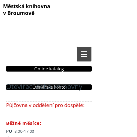
Městská knihovna
v Broumově
Online katalog
Otevírací doba knihovny
Čtenářské konto
Půjčovna v oddělení pro dospělé:
Běžné měsíce:
PO
8:00-17:00