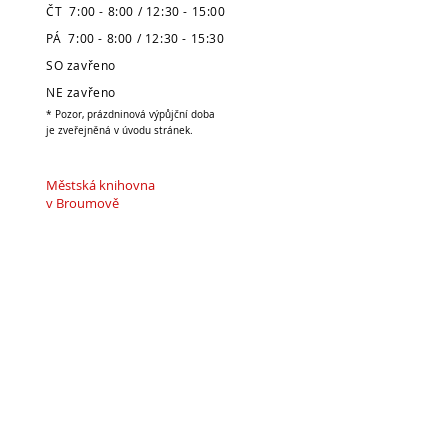
ČT 7:00 - 8:00 / 12:30 - 15:00
PÁ 7:00 - 8:00 / 12:30 - 15:30
SO zavřeno
NE zavřeno
* Pozor, prázdninová výpůjční doba
je zveřejněná v úvodu stránek.
Městská knihovna
v Broumově
Telefon:
491 504 270 (kancelář)
704 886 220
(dospělé oddělení)
704 886 225
(dětské oddělení)
E-mail:
pujcovna@knihovnabroumov.net
(půjčovna pro dospělé)
deti-pujcovna@knihovnabroumov.net
(půjčovna pro děti)
vedouci@knihovnabroumov.net
(kancelář vedoucí)