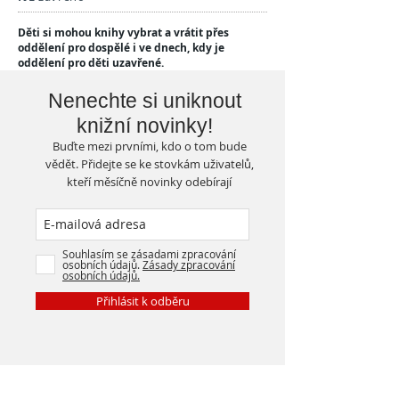
Děti si mohou knihy vybrat a vrátit přes
oddělení pro dospělé i ve dnech, kdy je
oddělení pro děti uzavřené.
Nenechte si uniknout
knižní novinky!
Buďte mezi prvními, kdo o tom bude
vědět. Přidejte se ke stovkám uživatelů,
kteří měsíčně novinky odebírají
Souhlasím se zásadami zpracování
osobních údajů.
Zásady zpracování
osobních údajů.
Přihlásit k odběru