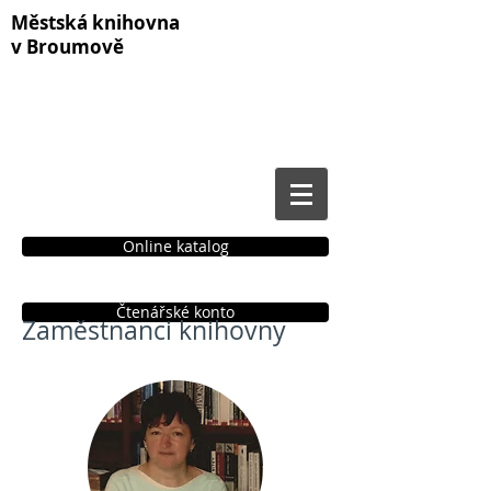
Městská knihovna
v Broumově
Online katalog
Čtenářské konto
Zaměstnanci knihovny