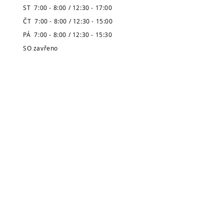
ST 7:00 - 8:00 / 12:30 - 17:00
ČT 7:00 - 8:00 / 12:30 - 15:00
PÁ 7:00 - 8:00 / 12:30 - 15:30
SO zavřeno
NE zavřeno
* Pozor, prázdninová výpůjční doba
je zveřejněná v úvodu stránek.
Městská knihovna
v Broumově
Telefon:
491 504 270 (kancelář)
704 886 220
(dospělé oddělení)
704 886 225
(dětské oddělení)
E-mail:
pujcovna@knihovnabroumov.net
(půjčovna pro dospělé)
deti-pujcovna@knihovnabroumov.net
(půjčovna pro děti)
vedouci@knihovnabroumov.net
(kancelář vedoucí)