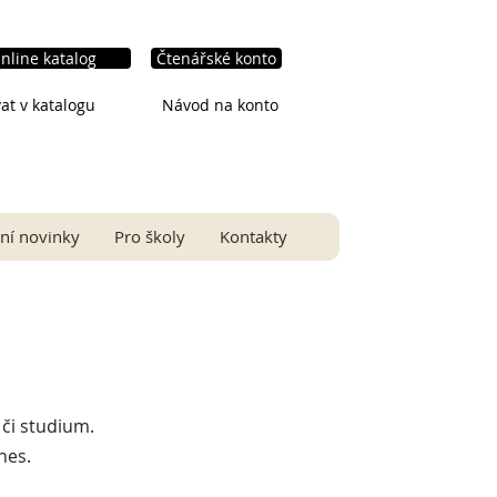
nline katalog
Čtenářské konto
at v katalogu
Návod na konto
ní novinky
Pro školy
Kontakty
či studium.
nes.