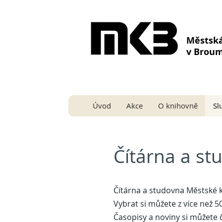
Městsk
v Brou
Úvod
Akce
O knihovně
Sl
Čítárna a st
Čítárna a studovna Městské 
Vybrat si můžete z více než 
Časopisy a noviny si můžete č