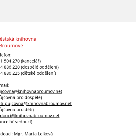
ěstská knihovna
 Broumově
lefon:
1 504 270 (kancelář)
4 886 220 (dospělé oddělení)
4 886 225 (dětské oddělení)
mail:
ujcovna@knihovnabroumov.net
ůjčovna pro dospělé)
eti-pujcovna@knihovnabroumov.net
ůjčovna pro děti)
edouci@knihovnabroumov.net
ancelář vedoucí)
doucí: Mgr. Marta Lelková