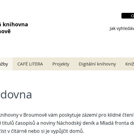
O
á knihovna
Jak vyhledáv
mově
užby
CAFÉ LITERA
Projekty
Digitální knihovny
Kniž
udovna
knihovny v Broumově vám poskytuje zázemí pro klidné čtení 
50 titulů časopisů a noviny Náchodský deník a Mladá fronta d
íst v čítárně nebo si je vypůjčit domů.