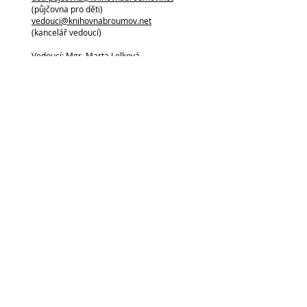
(půjčovna pro děti)
vedouci@knihovnabroumov.net
(kancelář vedoucí)
Vedoucí: Mgr. Marta Lelková
Napište nám: