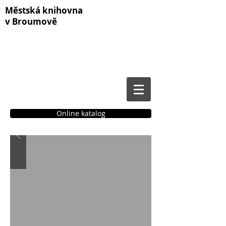
Městská knihovna
v Broumově
Online katalog
Čtenářské konto