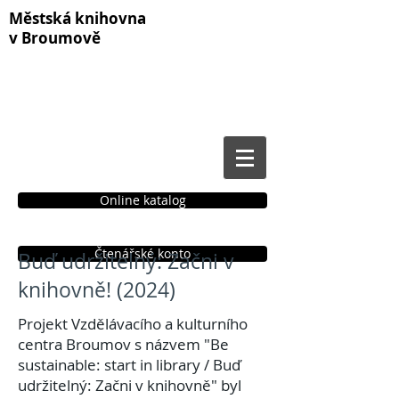
Městská knihovna
v Broumově
Online katalog
Čtenářské konto
Buď udržitelný: Začni v
knihovně! (2024)
Projekt Vzdělávacího a kulturního
centra Broumov s názvem "Be
sustainable: start in library / Buď
udržitelný: Začni v knihovně" byl