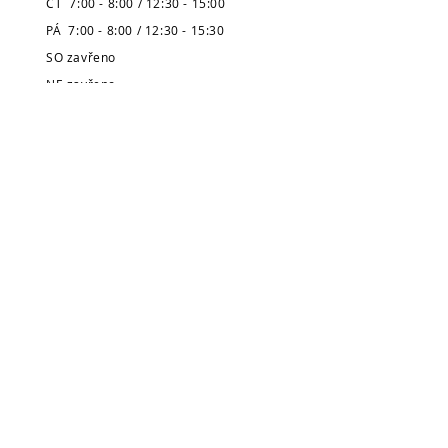
ČT 7:00 - 8:00 / 12:30 - 15:00
PÁ 7:00 - 8:00 / 12:30 - 15:30
SO zavřeno
NE zavřeno
* Pozor, prázdninová výpůjční doba
je zveřejněná v úvodu stránek.
Městská knihovna
v Broumově
Telefon:
491 504 270 (kancelář)
704 886 220
(dospělé oddělení)
704 886 225
(dětské oddělení)
E-mail:
pujcovna@knihovnabroumov.net
(půjčovna pro dospělé)
deti-pujcovna@knihovnabroumov.net
(půjčovna pro děti)
vedouci@knihovnabroumov.net
(kancelář vedoucí)
Vedoucí: Mgr. Marta Lelková