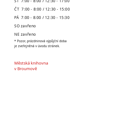
ST 7:00 - 8:00 / 12:30 - 17:00
ČT 7:00 - 8:00 / 12:30 - 15:00
PÁ 7:00 - 8:00 / 12:30 - 15:30
SO zavřeno
NE zavřeno
* Pozor, prázdninová výpůjční doba
je zveřejněná v úvodu stránek.
Městská knihovna
v Broumově
Telefon:
491 504 270 (kancelář)
704 886 220
(dospělé oddělení)
704 886 225
(dětské oddělení)
E-mail:
pujcovna@knihovnabroumov.net
(půjčovna pro dospělé)
deti-pujcovna@knihovnabroumov.net
(půjčovna pro děti)
vedouci@knihovnabroumov.net
(kancelář vedoucí)