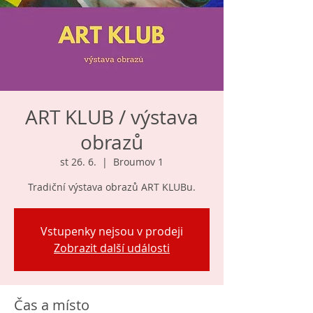
ART KLUB / výstava
obrazů
st 26. 6.
  |  
Broumov 1
Tradiční výstava obrazů ART KLUBu.
Vstupenky nejsou v prodeji
Zobrazit další události
Čas a místo