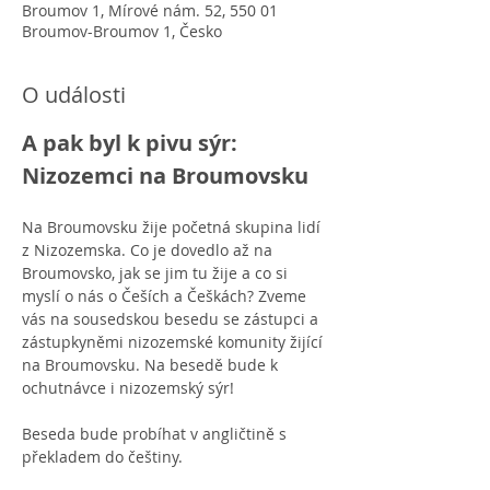
Broumov 1, Mírové nám. 52, 550 01
Broumov-Broumov 1, Česko
O události
A pak byl k pivu sýr: 
Nizozemci na Broumovsku
Na Broumovsku žije početná skupina lidí 
z Nizozemska. Co je dovedlo až na 
Broumovsko, jak se jim tu žije a co si 
myslí o nás o Češích a Češkách? Zveme 
vás na sousedskou besedu se zástupci a 
zástupkyněmi nizozemské komunity žijící 
na Broumovsku. Na besedě bude k 
ochutnávce i nizozemský sýr! 
Beseda bude probíhat v angličtině s 
překladem do češtiny. 