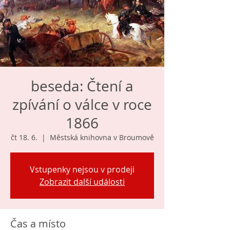
beseda: Čtení a
zpívání o válce v roce
1866
čt 18. 6.
  |  
Městská knihovna v Broumově
Vstupenky nejsou v prodeji
Zobrazit další události
Čas a místo