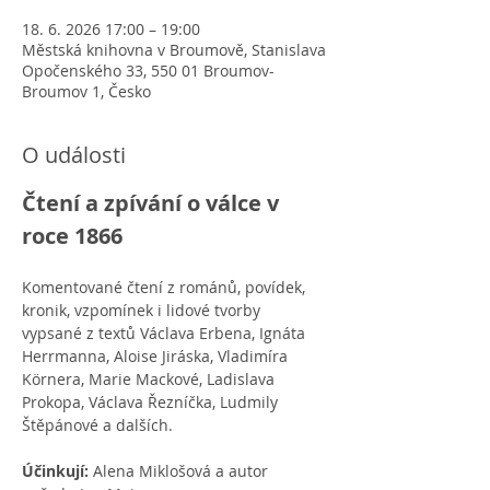
18. 6. 2026 17:00 – 19:00
Městská knihovna v Broumově, Stanislava
Opočenského 33, 550 01 Broumov-
Broumov 1, Česko
O události
Čtení a zpívání o válce v 
roce 1866
Komentované čtení z románů, povídek, 
kronik, vzpomínek i lidové tvorby 
vypsané z textů Václava Erbena, Ignáta 
Herrmanna, Aloise Jiráska, Vladimíra 
Körnera, Marie Mackové, Ladislava 
Prokopa, Václava Řezníčka, Ludmily 
Štěpánové a dalších. 
Účinkují: 
Alena Miklošová a autor 