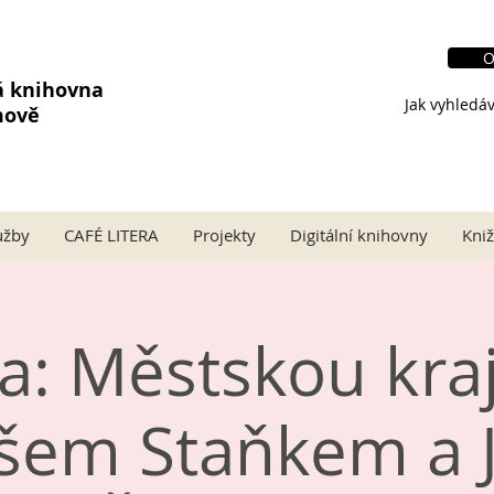
O
á knihovna
Jak vyhledáv
mově
užby
CAFÉ LITERA
Projekty
Digitální knihovny
Kniž
a: Městskou kraj
šem Staňkem a 