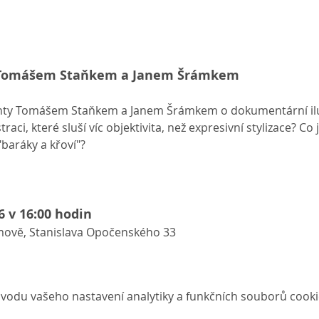
s Tomášem Staňkem a Janem Šrámkem
enty Tomášem Staňkem a Janem Šrámkem o dokumentární ilus
straci, které sluší víc objektivita, než expresivní stylizace? Co 
"baráky a křoví"? 
6 v 16:00 hodin
ově, Stanislava Opočenského 33
vodu vašeho nastavení analytiky a funkčních souborů cooki