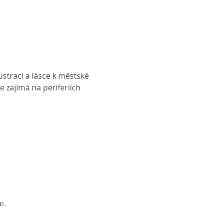
traci a lásce k městské 
je zajímá na periferiích 
e.