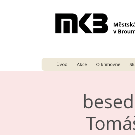
Městsk
v Brou
Úvod
Akce
O knihovně
Sl
besed
Tomá