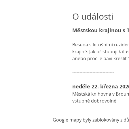
O události
Městskou krajinou 
Beseda s letošními rezid
krajině. Jak přistupují k ilu
anebo proč je baví kreslit 
-----------------------------
neděle 22. března 202
Městská knihovna v Broum
vstupné dobrovolné 
Google mapy byly zablokovány z dů