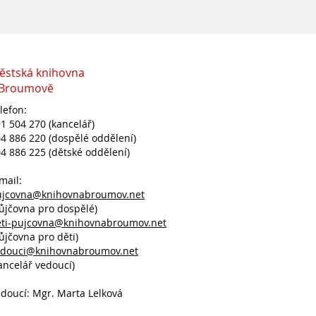
ěstská knihovna
 Broumově
lefon:
1 504 270 (kancelář)
4 886 220 (dospělé oddělení)
4 886 225 (dětské oddělení)
mail:
ujcovna@knihovnabroumov.net
ůjčovna pro dospělé)
eti-pujcovna@knihovnabroumov.net
ůjčovna pro děti)
edouci@knihovnabroumov.net
ancelář vedoucí)
doucí: Mgr. Marta Lelková