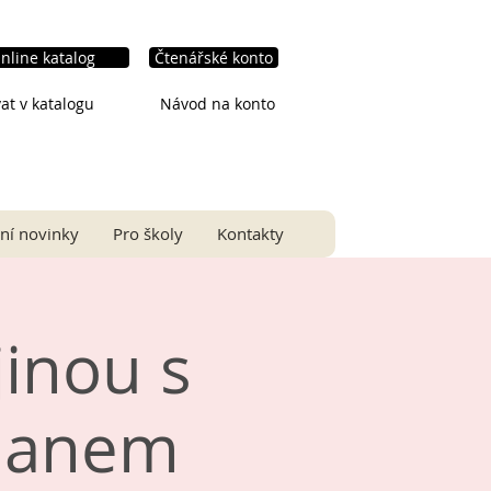
nline katalog
Čtenářské konto
at v katalogu
Návod na konto
ní novinky
Pro školy
Kontakty
inou s
Janem