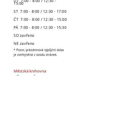
ÚT 7:00 - 8:00 / 12:30 -
15:00
ST 7:00 - 8:00 / 12:30 - 17:00
ČT 7:00 - 8:00 / 12:30 - 15:00
PÁ 7:00 - 8:00 / 12:30 - 15:30
SO zavřeno
NE zavřeno
* Pozor, prázdninová výpůjční doba
je zveřejněná v úvodu stránek.
Městská knihovna
v Broumově
Telefon:
491 504 270 (kancelář)
704 886 220
(dospělé oddělení)
704 886 225
(dětské oddělení)
E-mail:
pujcovna@knihovnabroumov.net
(půjčovna pro dospělé)
deti-pujcovna@knihovnabroumov.net
(půjčovna pro děti)