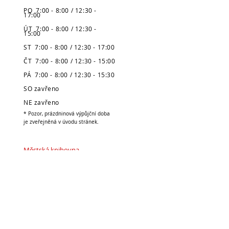
PO 7:00 - 8:00 / 12:30 -
17:00
ÚT 7:00 - 8:00 / 12:30 -
15:00
ST 7:00 - 8:00 / 12:30 - 17:00
ČT 7:00 - 8:00 / 12:30 - 15:00
PÁ 7:00 - 8:00 / 12:30 - 15:30
SO zavřeno
NE zavřeno
* Pozor, prázdninová výpůjční doba
je zveřejněná v úvodu stránek.
Městská knihovna
v Broumově
Telefon:
491 504 270 (kancelář)
704 886 220
(dospělé oddělení)
704 886 225
(dětské oddělení)
E-mail:
pujcovna@knihovnabroumov.net