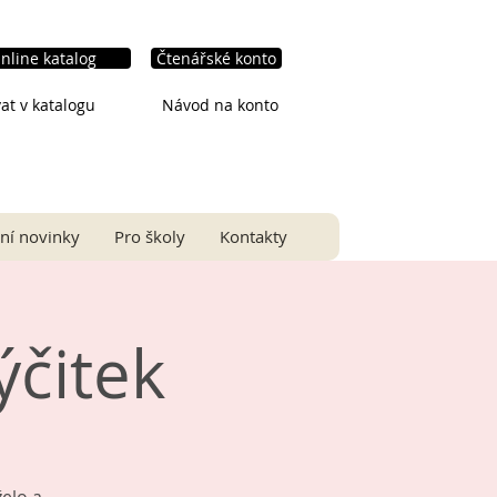
nline katalog
Čtenářské konto
at v katalogu
Návod na konto
ní novinky
Pro školy
Kontakty
výčitek