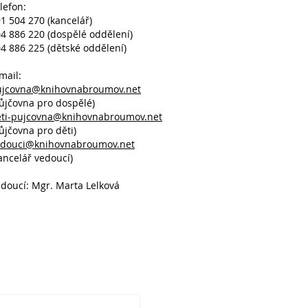
lefon:
1 504 270 (kancelář)
4 886 220 (dospělé oddělení)
4 886 225 (dětské oddělení)
mail:
ujcovna@knihovnabroumov.net
ůjčovna pro dospělé)
eti-pujcovna@knihovnabroumov.net
ůjčovna pro děti)
edouci@knihovnabroumov.net
ancelář vedoucí)
doucí: Mgr. Marta Lelková