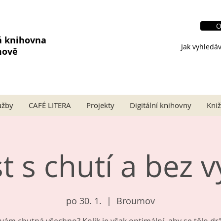
O
á knihovna
Jak vyhledáv
mově
užby
CAFÉ LITERA
Projekty
Digitální knihovny
Kniž
st s chutí a bez 
po 30. 1.
  |  
Broumov