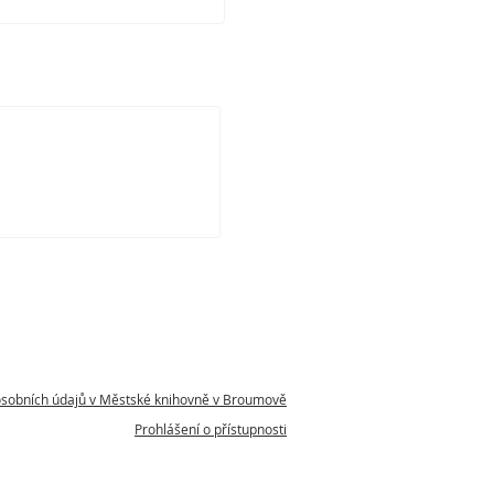
osobních údajů v Městské knihovně v Broumově
Prohlášení o přístupnosti