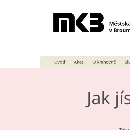
Městsk
v Brou
Úvod
Akce
O knihovně
Sl
Jak jí