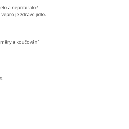
želo a nepřibíralo?
vepřo je zdravé jídlo.
směry a koučování 
e.