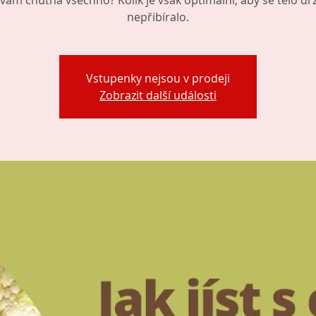
vám chutná všechno? Kolik je však optimální, aby se tělo dr
nepřibíralo.
Vstupenky nejsou v prodeji
Zobrazit další události