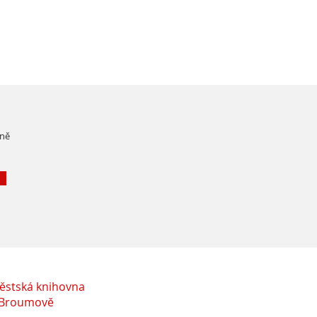
čně
ěstská knihovna
 Broumově