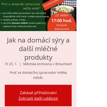
Jak na domácí sýry a
další mléčné
produkty
čt 23. 1.
  |  
Městska knihovna v Broumově
Proč se domácího zpracování mléka
nebát.
Zakázat přihlašování
Zobrazit další události