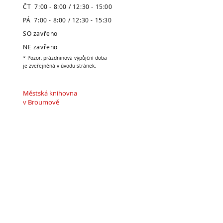
ČT 7:00 - 8:00 / 12:30 - 15:00
PÁ 7:00 - 8:00 / 12:30 - 15:30
SO zavřeno
NE zavřeno
* Pozor, prázdninová výpůjční doba
je zveřejněná v úvodu stránek.
Městská knihovna
v Broumově
Telefon:
491 504 270 (kancelář)
704 886 220
(dospělé oddělení)
704 886 225
(dětské oddělení)
E-mail:
pujcovna@knihovnabroumov.net
(půjčovna pro dospělé)
deti-pujcovna@knihovnabroumov.net
(půjčovna pro děti)
vedouci@knihovnabroumov.net
(kancelář vedoucí)