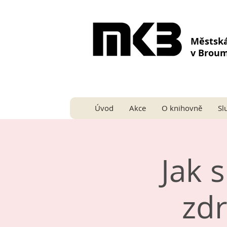
Městsk
v Brou
Úvod
Akce
O knihovně
Sl
Jak 
zdr