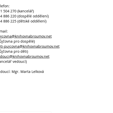
lefon:
1 504 270 (kancelář)
4 886 220 (dospělé oddělení)
4 886 225 (dětské oddělení)
mail:
ujcovna@knihovnabroumov.net
ůjčovna pro dospělé)
eti-pujcovna@knihovnabroumov.net
ůjčovna pro děti)
edouci@knihovnabroumov.net
ancelář vedoucí)
doucí: Mgr. Marta Lelková