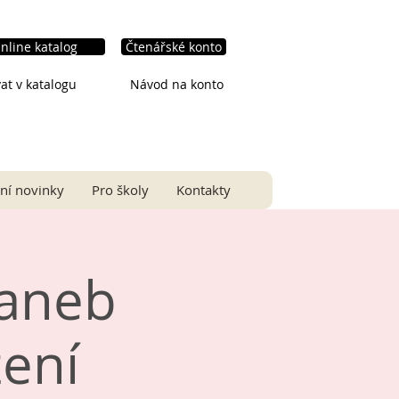
nline katalog
Čtenářské konto
at v katalogu
Návod na konto
ní novinky
Pro školy
Kontakty
 aneb
zení