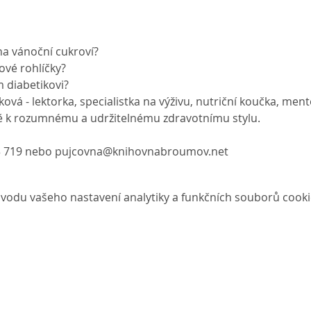
na vánoční cukroví?
ové rohlíčky?
m diabetikovi?
ková - lektorka, specialistka na výživu, nutriční koučka, men
tě k rozumnému a udržitelnému zdravotnímu stylu.
23 719 nebo pujcovna@knihovnabroumov.net 
vodu vašeho nastavení analytiky a funkčních souborů cooki