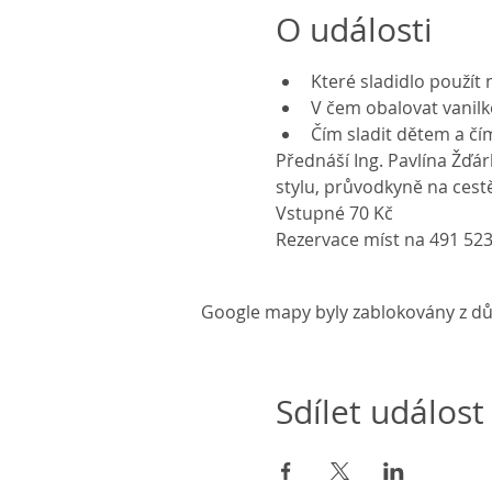
O události
Které sladidlo použít 
V čem obalovat vanilk
Čím sladit dětem a čí
Přednáší Ing. Pavlína Žďár
stylu, průvodkyně na ces
Vstupné 70 Kč
Rezervace míst na 491 5
Google mapy byly zablokovány z dů
Sdílet událost