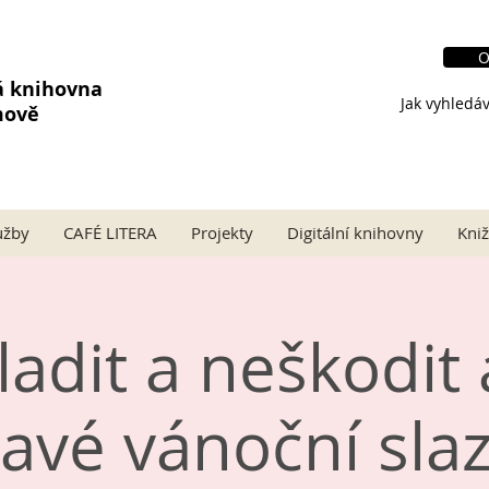
O
á knihovna
Jak vyhledáv
mově
užby
CAFÉ LITERA
Projekty
Digitální knihovny
Kniž
sladit a neškodit
avé vánoční sla