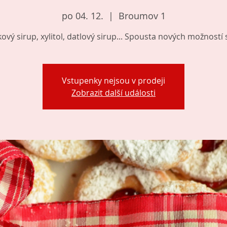
po 04. 12.
  |  
Broumov 1
ový sirup, xylitol, datlový sirup... Spousta nových možností s
Vstupenky nejsou v prodeji
Zobrazit další události