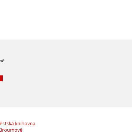
čně
ěstská knihovna
 Broumově