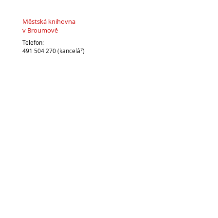
Městská knihovna
v Broumově
Telefon:
491 504 270 (kancelář)
704 886 220
(dospělé oddělení)
704 886 225
(dětské oddělení)
E-mail:
pujcovna@knihovnabroumov.net
(půjčovna pro dospělé)
deti-pujcovna@knihovnabroumov.net
(půjčovna pro děti)
vedouci@knihovnabroumov.net
(kancelář vedoucí)
Vedoucí: Mgr. Marta Lelková
Napište nám: