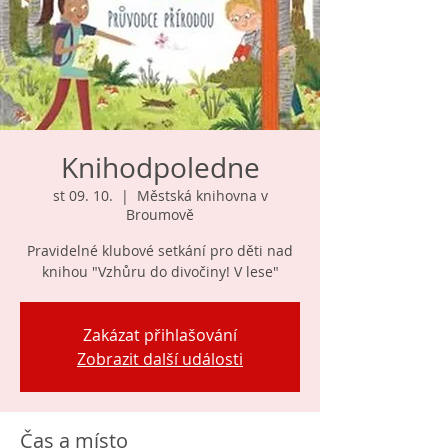
Knihodpoledne
st 09. 10.
  |  
Městská knihovna v
Broumově
Pravidelné klubové setkání pro děti nad
knihou "Vzhůru do divočiny! V lese"
Zakázat přihlašování
Zobrazit další události
Čas a místo