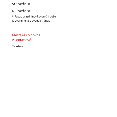
SO zavřeno
NE zavřeno
* Pozor, prázdninová výpůjční doba
je zveřejněná v úvodu stránek.
Městská knihovna
v Broumově
Telefon:
491 504 270 (kancelář)
704 886 220
(dospělé oddělení)
704 886 225
(dětské oddělení)
E-mail:
pujcovna@knihovnabroumov.net
(půjčovna pro dospělé)
deti-pujcovna@knihovnabroumov.net
(půjčovna pro děti)
vedouci@knihovnabroumov.net
(kancelář vedoucí)
Vedoucí: Mgr. Marta Lelková