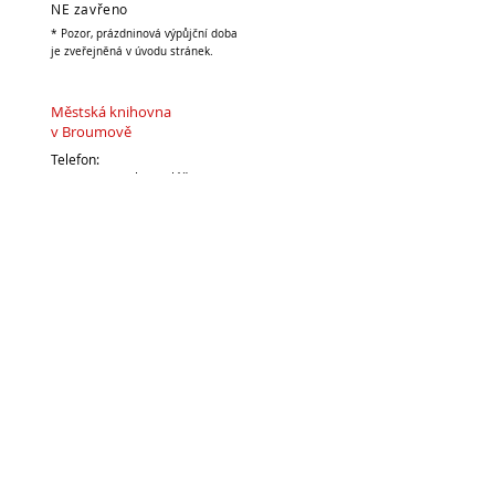
NE zavřeno
* Pozor, prázdninová výpůjční doba
je zveřejněná v úvodu stránek.
Městská knihovna
v Broumově
Telefon:
491 504 270 (kancelář)
704 886 220
(dospělé oddělení)
704 886 225
(dětské oddělení)
E-mail:
pujcovna@knihovnabroumov.net
(půjčovna pro dospělé)
deti-pujcovna@knihovnabroumov.net
(půjčovna pro děti)
vedouci@knihovnabroumov.net
(kancelář vedoucí)
Vedoucí: Mgr. Marta Lelková
Napište nám: