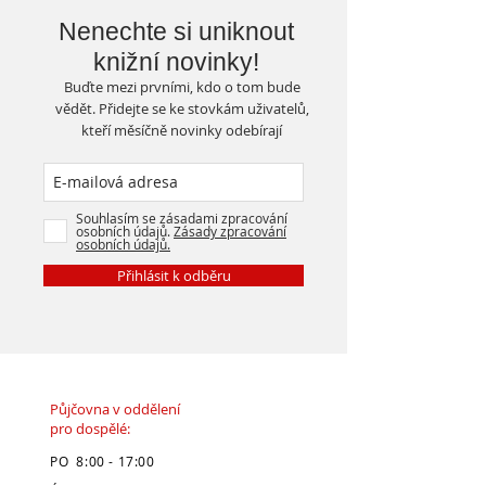
Nenechte si uniknout
knižní novinky!
Buďte mezi prvními, kdo o tom bude
vědět. Přidejte se ke stovkám uživatelů,
kteří měsíčně novinky odebírají
Souhlasím se zásadami zpracování
osobních údajů.
Zásady zpracování
osobních údajů.
Přihlásit k odběru
Půjčovna v oddělení
pro dospělé:
PO 8:00 - 17:00