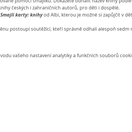
frované pomocí smajlíků. Dokážete odhalit název knihy podle
ihy českých i zahraničních autorů, pro děti i dospělé.
 
Smajlí karty: knihy 
od Albi, kterou je možné si zapůjčit v d
ěnu postoupí soutěžící, kteří správně odhalí alespoň sedm n
vodu vašeho nastavení analytiky a funkčních souborů cooki