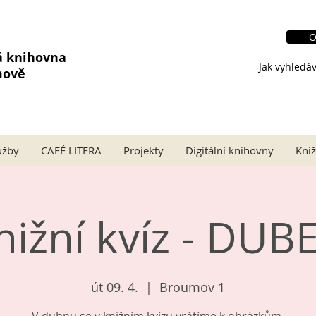
O
á knihovna
Jak vyhledáv
mově
užby
CAFÉ LITERA
Projekty
Digitální knihovny
Kniž
nižní kvíz - DUB
út 09. 4.
  |  
Broumov 1