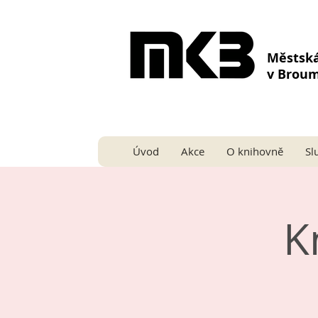
Městsk
v Brou
Úvod
Akce
O knihovně
Sl
K