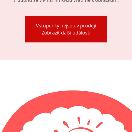
V dubnu se v knižním kvízu vrátíme k obrázkům.
Vstupenky nejsou v prodeji
Zobrazit další události