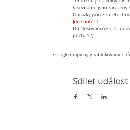
Tentokrát jsou knihy zaši
V seznamu jsou zařazeny kn
Obrázky jsou z karetní hry
Jdu soutěžit
!
Do slosování o knižní odm
počtu 12).
Google mapy byly zablokovány z dů
Sdílet událost