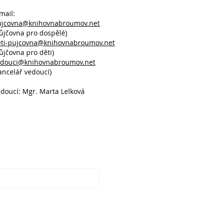
mail:
ujcovna@knihovnabroumov.net
ůjčovna pro dospělé)
eti-pujcovna@knihovnabroumov.net
ůjčovna pro děti)
edouci@knihovnabroumov.net
ancelář vedoucí)
doucí: Mgr. Marta Lelková