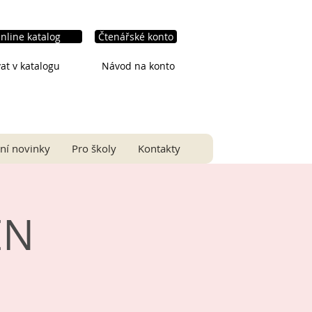
nline katalog
Čtenářské konto
at v katalogu
Návod na konto
ní novinky
Pro školy
Kontakty
EN