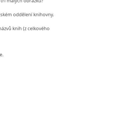
 tří malých obrázků?
ětském oddělení knihovny.
ázvů knih (z celkového 
e.