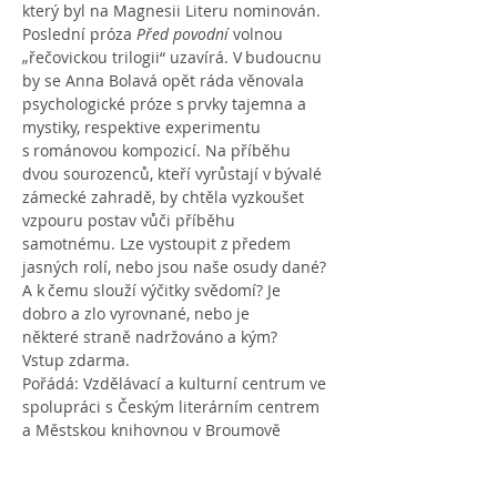
který byl na Magnesii Literu nominován. 
Poslední próza 
Před povodní 
volnou 
„řečovickou trilogii“ uzavírá. V budoucnu 
by se Anna Bolavá opět ráda věnovala 
psychologické próze s prvky tajemna a 
mystiky, respektive experimentu 
s románovou kompozicí. Na příběhu 
dvou sourozenců, kteří vyrůstají v bývalé 
zámecké zahradě, by chtěla vyzkoušet 
vzpouru postav vůči příběhu 
samotnému. Lze vystoupit z předem 
jasných rolí, nebo jsou naše osudy dané? 
A k čemu slouží výčitky svědomí? Je 
dobro a zlo vyrovnané, nebo je 
některé straně nadržováno a kým?
Vstup zdarma.
Pořádá: Vzdělávací a kulturní centrum ve 
spolupráci s Českým literárním centrem 
a Městskou knihovnou v Broumově