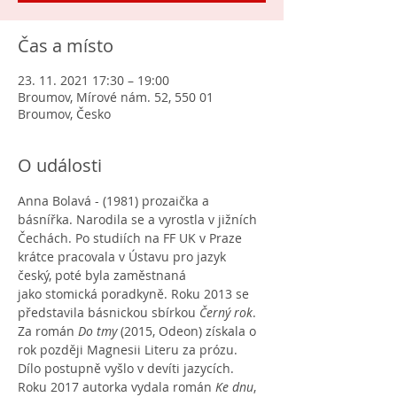
Čas a místo
23. 11. 2021 17:30 – 19:00
Broumov, Mírové nám. 52, 550 01
Broumov, Česko
O události
Anna Bolavá - (1981) prozaička a 
básnířka. Narodila se a vyrostla v jižních 
Čechách. Po studiích na FF UK v Praze 
krátce pracovala v Ústavu pro jazyk 
český, poté byla zaměstnaná 
jako stomická poradkyně. Roku 2013 se 
představila básnickou sbírkou 
Černý rok
. 
Za román 
Do tmy
 (2015, Odeon) získala o 
rok později Magnesii Literu za prózu. 
Dílo postupně vyšlo v devíti jazycích. 
Roku 2017 autorka vydala román 
Ke dnu
, 