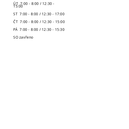
ÚT 7:00 - 8:00 / 12:30 -
15:00
ST 7:00 - 8:00 / 12:30 - 17:00
ČT 7:00 - 8:00 / 12:30 - 15:00
PÁ 7:00 - 8:00 / 12:30 - 15:30
SO zavřeno
NE zavřeno
* Pozor, prázdninová výpůjční doba
je zveřejněná v úvodu stránek.
Městská knihovna
v Broumově
Telefon:
491 504 270 (kancelář)
704 886 220
(dospělé oddělení)
704 886 225
(dětské oddělení)
E-mail:
pujcovna@knihovnabroumov.net
(půjčovna pro dospělé)
deti-pujcovna@knihovnabroumov.net
(půjčovna pro děti)