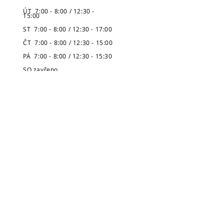
ÚT 7:00 - 8:00 / 12:30 -
15:00
ST 7:00 - 8:00 / 12:30 - 17:00
ČT 7:00 - 8:00 / 12:30 - 15:00
PÁ 7:00 - 8:00 / 12:30 - 15:30
SO zavřeno
NE zavřeno
* Pozor, prázdninová výpůjční doba
je zveřejněná v úvodu stránek.
Městská knihovna
v Broumově
Telefon:
491 504 270 (kancelář)
704 886 220
(dospělé oddělení)
704 886 225
(dětské oddělení)
E-mail:
pujcovna@knihovnabroumov.net
(půjčovna pro dospělé)
deti-pujcovna@knihovnabroumov.net