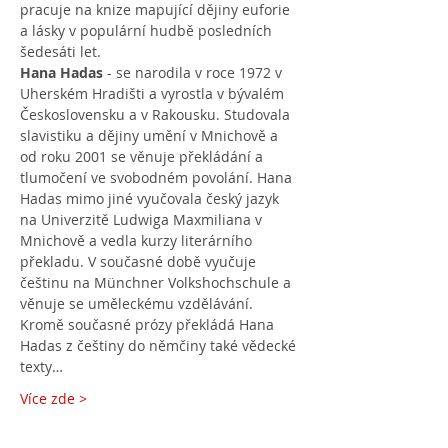
pracuje na knize mapující dějiny euforie 
a lásky v populární hudbě posledních 
šedesáti let.
Hana Hadas 
- se narodila v roce 1972 v 
Uherském Hradišti a vyrostla v bývalém 
Československu a v Rakousku. Studovala 
slavistiku a dějiny umění v Mnichově a 
od roku 2001 se věnuje překládání a 
tlumočení ve svobodném povolání. Hana 
Hadas mimo jiné vyučovala český jazyk 
na Univerzitě Ludwiga Maxmiliana v 
Mnichově a vedla kurzy literárního 
překladu. V současné době vyučuje 
češtinu na Münchner Volkshochschule a 
věnuje se uměleckému vzdělávání. 
Kromě současné prózy překládá Hana 
Hadas z češtiny do němčiny také vědecké 
texty…
Více zde >