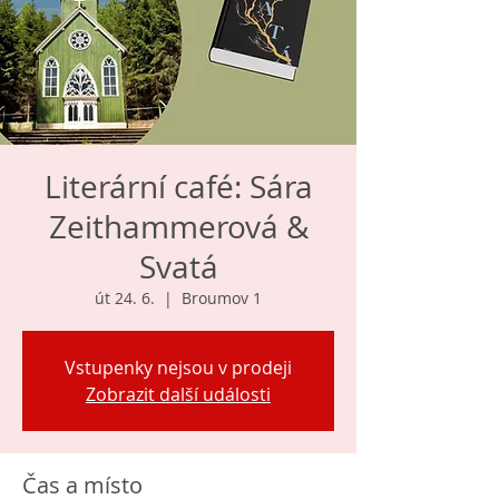
Literární café: Sára
Zeithammerová &
Svatá
út 24. 6.
  |  
Broumov 1
Vstupenky nejsou v prodeji
Zobrazit další události
Čas a místo