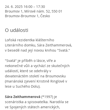
24. 6. 2025 16:00 – 17:30
Broumov 1, Mírové nám. 52, 550 01
Broumov-Broumov 1, Česko
O události
Loňská rezidentka klášterního 
Literárního domku, Sára Zeithammerová, 
v besedě nad její novou knihou "Svatá."
"Svatá" je příběh o lásce, víře a 
nekonečné vůli a vychází ze skutečných 
událostí, které se odehrály v 
devatenáctém století na Broumovsku 
(mariánská zjevení Kristině Ringlové v 
lese u Suchého Dolu).
Sára Zeithammerová 
(*1997) je 
scenáristka a spisovatelka. Narodila se 
ve Spojených státech amerických, 