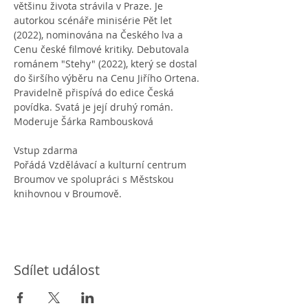
většinu života strávila v Praze. Je 
autorkou scénáře minisérie Pět let 
(2022), nominována na Českého lva a 
Cenu české filmové kritiky. Debutovala 
románem "Stehy" (2022), který se dostal 
do širšího výběru na Cenu Jiřího Ortena. 
Pravidelně přispívá do edice Česká 
povídka. Svatá je její druhý román.
Moderuje Šárka Rambousková
Vstup zdarma
Pořádá Vzdělávací a kulturní centrum 
Broumov ve spolupráci s Městskou 
knihovnou v Broumově.
Sdílet událost