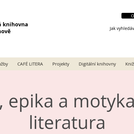
O
á knihovna
Jak vyhledáv
mově
užby
CAFÉ LITERA
Projekty
Digitální knihovny
Kniž
, epika a motyka
literatura