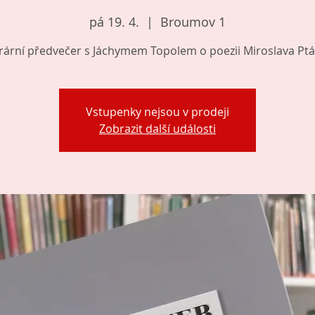
pá 19. 4.
  |  
Broumov 1
erární předvečer s Jáchymem Topolem o poezii Miroslava Ptá
Vstupenky nejsou v prodeji
Zobrazit další události