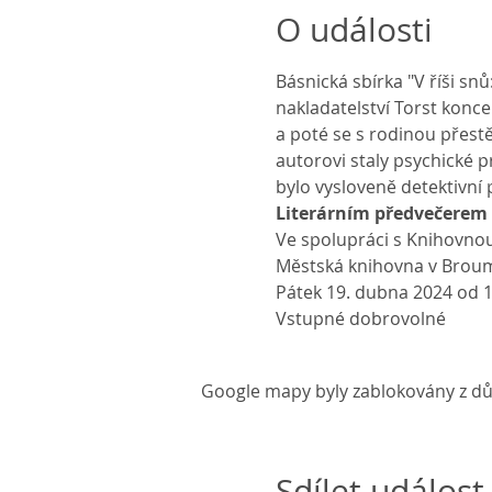
O události
Básnická sbírka "V říši sn
nakladatelství Torst konce
a poté se s rodinou přestě
autorovi staly psychické p
bylo vysloveně detektivní 
Literárním předvečerem 
Ve spolupráci s Knihovnou
Městská knihovna v Broum
Pátek 19. dubna 2024 od 1
Vstupné dobrovolné
Google mapy byly zablokovány z dů
Sdílet událost