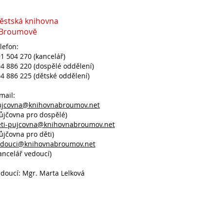
ěstská knihovna
 Broumově
lefon:
1 504 270 (kancelář)
4 886 220 (dospělé oddělení)
4 886 225 (dětské oddělení)
mail:
ujcovna@knihovnabroumov.net
ůjčovna pro dospělé)
eti-pujcovna@knihovnabroumov.net
ůjčovna pro děti)
edouci@knihovnabroumov.net
ancelář vedoucí)
doucí: Mgr. Marta Lelková