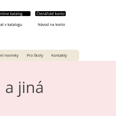
nline katalog
Čtenářské konto
at v katalogu
Návod na konto
ní novinky
Pro školy
Kontakty
 a jiná