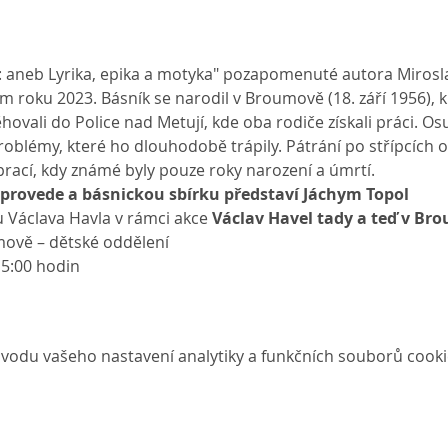
ů: aneb Lyrika, epika a motyka" pozapomenuté autora Mirosla
m roku 2023. Básník se narodil v Broumově (18. září 1956), kr
hovali do Police nad Metují, kde oba rodiče získali práci. 
roblémy, které ho dlouhodobě trápily. Pátrání po střípcích 
prací, kdy známé byly pouze roky narození a úmrtí.
provede a básnickou sbírku představí Jáchym Topol
 Václava Havla v rámci akce
 Václav Havel tady a teď v Br
ově – dětské oddělení 
5:00 hodin 
vodu vašeho nastavení analytiky a funkčních souborů cooki