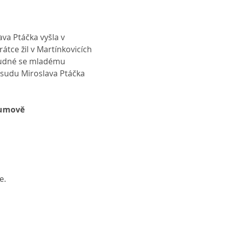
va Ptáčka vyšla v 
átce žil v Martínkovicích 
Osudné se mladému 
osudu Miroslava Ptáčka 
oumově
e.