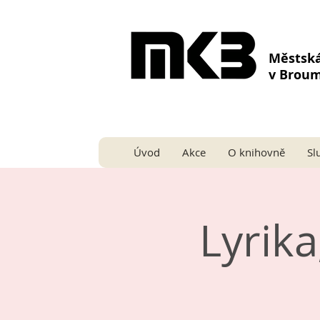
Městsk
v Brou
Úvod
Akce
O knihovně
Sl
Lyrika