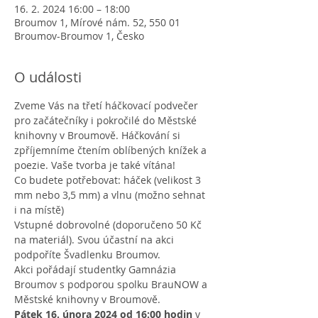
16. 2. 2024 16:00 – 18:00
Broumov 1, Mírové nám. 52, 550 01
Broumov-Broumov 1, Česko
O události
Zveme Vás na třetí háčkovací podvečer 
pro začátečníky i pokročilé do Městské 
knihovny v Broumově. Háčkování si 
zpříjemníme čtením oblíbených knížek a 
poezie. Vaše tvorba je také vítána!
Co budete potřebovat: háček (velikost 3 
mm nebo 3,5 mm) a vlnu (možno sehnat 
i na místě)
Vstupné dobrovolné (doporučeno 50 Kč 
na materiál). Svou účastní na akci 
podpoříte Švadlenku Broumov.
Akci pořádají studentky Gamnázia 
Broumov s podporou spolku BrauNOW a 
Městské knihovny v Broumově.
Pátek 16. února 2024 od 16:00 hodin
 v 