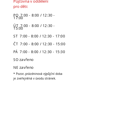
Půjčovna v oddělení
pro děti:
PO 7:00 - 8:00 / 12:30 -
17:00
ÚT 7:00 - 8:00 / 12:30 -
15:00
ST 7:00 - 8:00 / 12:30 - 17:00
ČT 7:00 - 8:00 / 12:30 - 15:00
PÁ 7:00 - 8:00 / 12:30 - 15:30
SO zavřeno
NE zavřeno
* Pozor, prázdninová výpůjční doba
je zveřejněná v úvodu stránek.
Městská knihovna
v Broumově
Telefon:
491 504 270 (kancelář)
704 886 220
(dospělé oddělení)
704 886 225
(dětské oddělení)