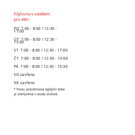
Půjčovna v oddělení
pro děti:
PO 7:00 - 8:00 / 12:30 -
17:00
ÚT 7:00 - 8:00 / 12:30 -
15:00
ST 7:00 - 8:00 / 12:30 - 17:00
ČT 7:00 - 8:00 / 12:30 - 15:00
PÁ 7:00 - 8:00 / 12:30 - 15:30
SO zavřeno
NE zavřeno
* Pozor, prázdninová výpůjční doba
je zveřejněná v úvodu stránek.
Městská knihovna
v Broumově
Telefon:
491 504 270 (kancelář)
704 886 220
(dospělé oddělení)