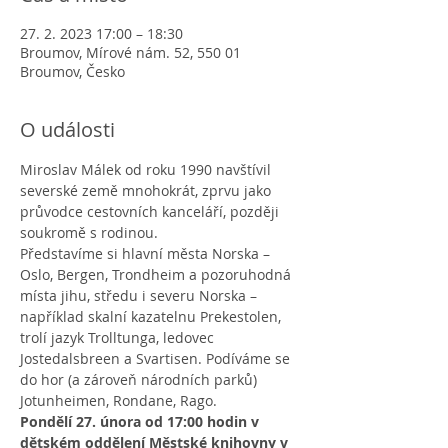
27. 2. 2023 17:00 – 18:30
Broumov, Mírové nám. 52, 550 01
Broumov, Česko
O události
Miroslav Málek od roku 1990 navštívil 
severské země mnohokrát, zprvu jako 
průvodce cestovních kanceláří, později 
soukromě s rodinou.
Představíme si hlavní města Norska – 
Oslo, Bergen, Trondheim a pozoruhodná 
místa jihu, středu i severu Norska – 
například skalní kazatelnu Prekestolen, 
trolí jazyk Trolltunga, ledovec 
Jostedalsbreen a Svartisen. Podíváme se 
do hor (a zároveň národních parků) 
Jotunheimen, Rondane, Rago.
Pondělí 27. února od 17:00 hodin v 
dětském oddělení Městské knihovny v 