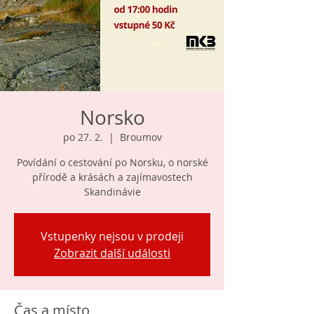
Norsko
po 27. 2.
  |  
Broumov
Povídání o cestování po Norsku, o norské
přírodě a krásách a zajímavostech
Skandinávie
Vstupenky nejsou v prodeji
Zobrazit další události
Čas a místo