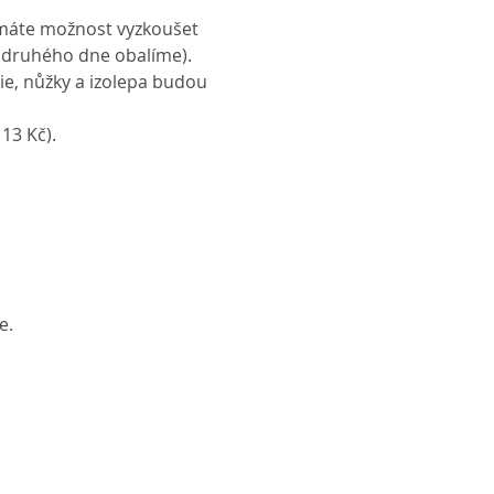
 máte možnost vyzkoušet 
o druhého dne obalíme).
lie, nůžky a izolepa budou 
 13 Kč).
e.