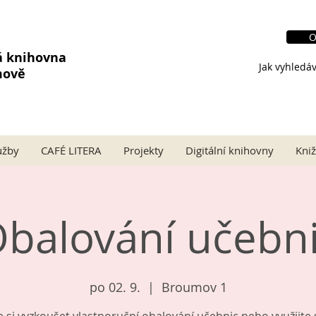
O
á knihovna
Jak vyhledáv
mově
užby
CAFÉ LITERA
Projekty
Digitální knihovny
Kniž
balování učebn
po 02. 9.
  |  
Broumov 1