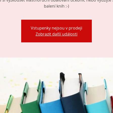
e si vyzkoušet vlastnoruční obalování učebnic nebo využijte
balení knih :-)
Vstupenky nejsou v prodeji
Zobrazit další události