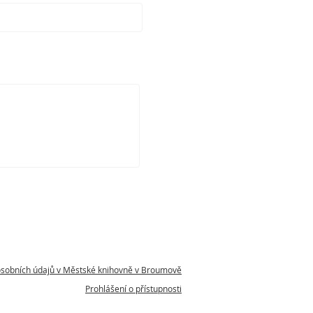
osobních údajů v Městské knihovně v Broumově
Prohlášení o přístupnosti