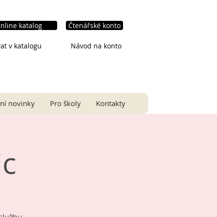
nline katalog
Čtenářské konto
at v katalogu
Návod na konto
ní novinky
Pro školy
Kontakty
ic