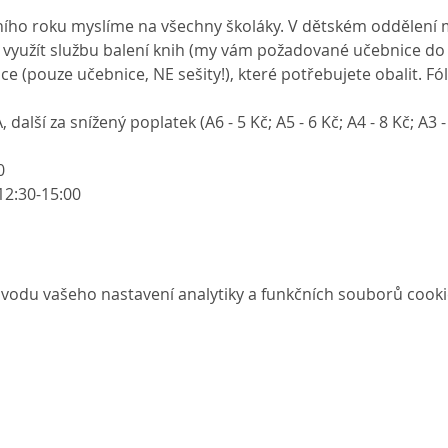
lního roku myslíme na všechny školáky. V dětském oddělení
 využít službu balení knih (my vám požadované učebnice d
ce (pouze učebnice, NE sešity!), které potřebujete obalit. Fó
alší za snížený poplatek (A6 - 5 Kč; A5 - 6 Kč; A4 - 8 Kč; A3 -
0
 12:30-15:00
vodu vašeho nastavení analytiky a funkčních souborů cooki