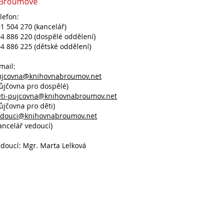
 Broumově
lefon:
1 504 270 (kancelář)
4 886 220 (dospělé oddělení)
4 886 225 (dětské oddělení)
mail:
ujcovna@knihovnabroumov.net
ůjčovna pro dospělé)
eti-pujcovna@knihovnabroumov.net
ůjčovna pro děti)
edouci@knihovnabroumov.net
ancelář vedoucí)
doucí: Mgr. Marta Lelková