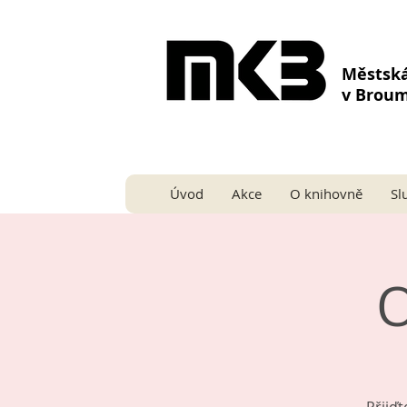
Městsk
v Brou
Úvod
Akce
O knihovně
Sl
O