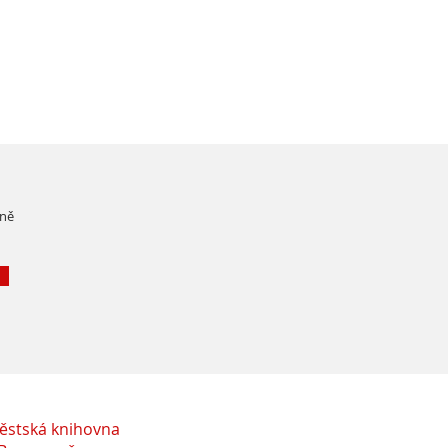
čně
ěstská knihovna