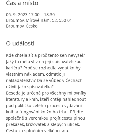
Čas a místo
06. 9. 2023 17:00 – 18:30
Broumov, Mírové nám. 52, 550 01
Broumov, Česko
O události
Kde chtěla žít a proč tento sen nevyšel? 
Jaký to mělo vliv na její spisovatelskou 
kariéru? Proč se rozhodla vydat knihy 
vlastním nákladem, odmítlo ji 
nakladatelství? Dá se vůbec v Čechách 
uživit jako spisovatelka?
Beseda je určená pro všechny milovníky 
literatury a knih, kteří chtějí nahlédnout 
pod pokličku celého procesu vydávání 
knih a fungování knižního trhu. Přijďte 
společně s Veronikou projít cestu plnou 
překážek, křižovatek a slepých uliček. 
Cestu za splněním velkého snu.