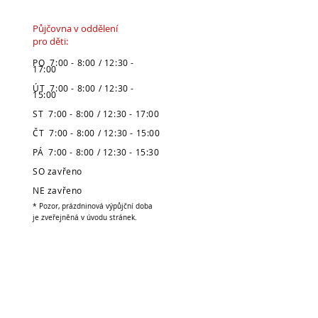
Půjčovna v oddělení
pro děti:
PO 7:00 - 8:00 / 12:30 -
17:00
ÚT 7:00 - 8:00 / 12:30 -
15:00
ST 7:00 - 8:00 / 12:30 - 17:00
ČT 7:00 - 8:00 / 12:30 - 15:00
PÁ 7:00 - 8:00 / 12:30 - 15:30
SO zavřeno
NE zavřeno
* Pozor, prázdninová výpůjční doba
je zveřejněná v úvodu stránek.
Městská knihovna
v Broumově
Telefon:
491 504 270 (kancelář)
704 886 220
(dospělé oddělení)