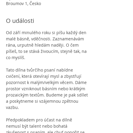
Broumov 1, Česko
O události
Od září minulého roku si píšu každý den 
malé básně, vděčnosti. Zaznamenávám 
rána, urputně hledám naději. O čem 
píšeš, to se stává živoucím, stejně tak, na 
co myslíš.
Tato dílna tvůrčího psaní nabídne 
cvičení, která otevírají mysl a zbystřují 
pozornost k malým/velkým věcem. Dáme 
prostor vzniknout básním nebo krátkým 
prozaickým textům. Budeme je pak sdílet 
a poskytneme si vzájemnou zpětnou 
vazbu.
Předpokladem pro účast na dílně 
nemusí být talent nebo bohatá 
zkušenost s psaním, ale chuť ponořit se 