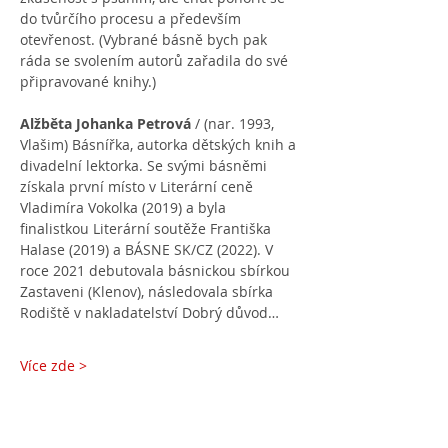
do tvůrčího procesu a především 
otevřenost. (Vybrané básně bych pak 
ráda se svolením autorů zařadila do své 
připravované knihy.)
Alžběta Johanka Petrová
 / (nar. 1993, 
Vlašim) Básnířka, autorka dětských knih a 
divadelní lektorka. Se svými básněmi 
získala první místo v Literární ceně 
Vladimíra Vokolka (2019) a byla 
finalistkou Literární soutěže Františka 
Halase (2019) a BÁSNE SK/CZ (2022). V 
roce 2021 debutovala básnickou sbírkou 
Zastaveni (Klenov), následovala sbírka 
Rodiště v nakladatelství Dobrý důvod…
Více zde >