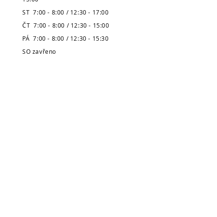
ST 7:00 - 8:00 / 12:30 - 17:00
ČT 7:00 - 8:00 / 12:30 - 15:00
PÁ 7:00 - 8:00 / 12:30 - 15:30
SO zavřeno
NE zavřeno
* Pozor, prázdninová výpůjční doba
je zveřejněná v úvodu stránek.
Městská knihovna
v Broumově
Telefon:
491 504 270 (kancelář)
704 886 220
(dospělé oddělení)
704 886 225
(dětské oddělení)
E-mail:
pujcovna@knihovnabroumov.net
(půjčovna pro dospělé)
deti-pujcovna@knihovnabroumov.net
(půjčovna pro děti)
vedouci@knihovnabroumov.net