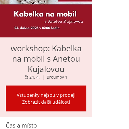
workshop: Kabelka
na mobil s Anetou
Kujalovou
čt 24. 4.
  |  
Broumov 1
Vstupenky nejsou v prodeji
Zobrazit další události
Čas a místo