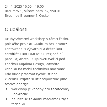
24. 4. 2025 16:00 – 19:00
Broumov 1, Mírové nám. 52, 550 01
Broumov-Broumov 1, Česko
O události
Druhý výtvarný workshop v rámci česko-
polského projektu „Kultura bez hranic“.
Tentokrát si s výtvarnicí a držitelkou 
certifikátu BROUMOVSKO regionální 
produkt, Anetou Kujalovou tvořící pod 
značkou Kujalina Design, vytvoříte 
kabelku na mobil technikou macramé. 
Kdo bude pracovat rychle, stihne i 
klíčenku. Přijďte si užít odpoledne plné 
tvořivé energie!
workshop je vhodný pro začátečníky 
i pokročilé
naučíte se základní macramé uzly a 
techniky