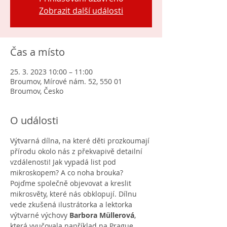
Zobrazit další události
Čas a místo
25. 3. 2023 10:00 – 11:00
Broumov, Mírové nám. 52, 550 01
Broumov, Česko
O události
Výtvarná dílna, na které děti prozkoumají 
přírodu okolo nás z překvapivě detailní 
vzdálenosti! Jak vypadá list pod 
mikroskopem? A co noha brouka? 
Pojďme společně objevovat a kreslit 
mikrosvěty, které nás obklopují. Dílnu 
vede zkušená ilustrátorka a lektorka 
výtvarné výchovy 
Barbora Müllerová
, 
která vyučovala například na Prague 