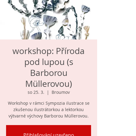
workshop: Příroda
pod lupou (s
Barborou
Müllerovou)
so 25. 3.
  |  
Broumov
Workshop v rámci Sympozia ilustrace se
zkušenou ilustrátorkou a lektorkou
výtvarné výchovy Barborou Müllerovou.
Přihlašování uzavřeno