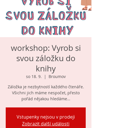
workshop: Vyrob si
svou záložku do
knihy
so 18. 9.
  |  
Broumov
Záložka je nezbytností každého čtenáře.
Všichni jich máme nespočet, přesto
pořád nějakou hledáme…
Vstupenky nejsou v prodeji
Zobrazit další události