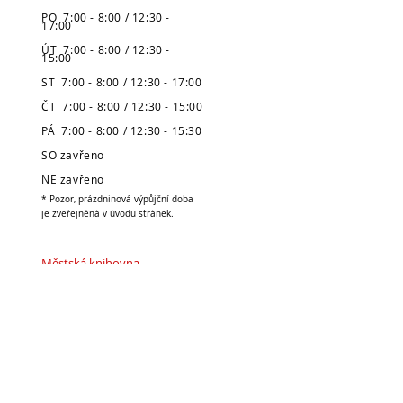
PO 7:00 - 8:00 / 12:30 -
17:00
ÚT 7:00 - 8:00 / 12:30 -
15:00
ST 7:00 - 8:00 / 12:30 - 17:00
ČT 7:00 - 8:00 / 12:30 - 15:00
PÁ 7:00 - 8:00 / 12:30 - 15:30
SO zavřeno
NE zavřeno
* Pozor, prázdninová výpůjční doba
je zveřejněná v úvodu stránek.
Městská knihovna
v Broumově
Telefon:
491 504 270 (kancelář)
704 886 220
(dospělé oddělení)
704 886 225
(dětské oddělení)
E-mail:
pujcovna@knihovnabroumov.net