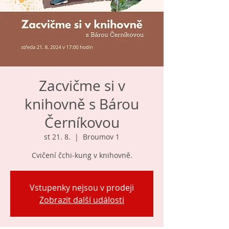
Zacvičme si v
knihovně s Bárou
Černíkovou
st 21. 8.
  |  
Broumov 1
Cvičení čchi-kung v knihovně.
Vstupenky nejsou v prodeji
Zobrazit další události