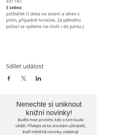
931 161.
S sebou:
polštářek či deka na sezení a láhev s 
pitím, případně hrneček. Za pěkného 
počasí se vydáme na chvíli i do parku.)
Sdílet událost
Nenechte si uniknout
knižní novinky!
Buďte mezi prvními, kdo o tom bude
vědět. Přidejte se ke stovkám uživatelů,
kteří měsíčně novinky odebírají