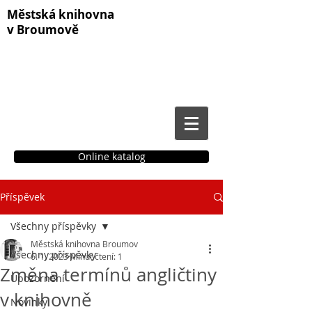
Městská knihovna
v Broumově
Online katalog
Příspěvek
Čtenářské konto
Všechny příspěvky
Městská knihovna Broumov
Všechny příspěvky
6. 1. 2023
Minut čtení: 1
Změna termínů angličtiny
Upozornění
v knihovně
Novinky