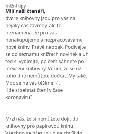
Knižní tipy
Milí naši čtenáři,
dveře knihovny jsou pro vás na 
nějaký čas zavřeny, ale to 
neznamená, že pro vás 
nenakupujeme a nezpracováváme 
nové knihy. Právě naopak. Podívejte 
se do seznamu knižních novinek a už 
teď si vybírejte, po čem sáhnete po 
otevření knihovny. Věřím, že se už 
toho dne nemůžete dočkat. My také. 
Moc se na vás těšíme :-).
Kde si sehnat čtení v čase 
koronaviru?
Mrzí nás, že si nemůžete dojít do 
knihovny pro papírovou knihu. 
Všechno se přesunulo na chvíli do 