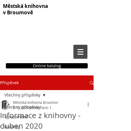
Městská knihovna
v Broumově
Online katalog
Příspěvek
Čtenářské konto
Všechny příspěvky
Městská knihovna Broumov
Všechny příspěvky
6. 4. 2020
Minut čtení: 1
Informace z knihovny -
Upozornění
duben 2020
Novinky