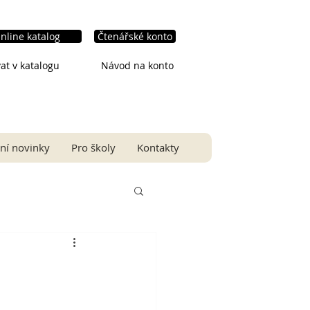
nline katalog
Čtenářské konto
at v katalogu
Návod na konto
ní novinky
Pro školy
Kontakty