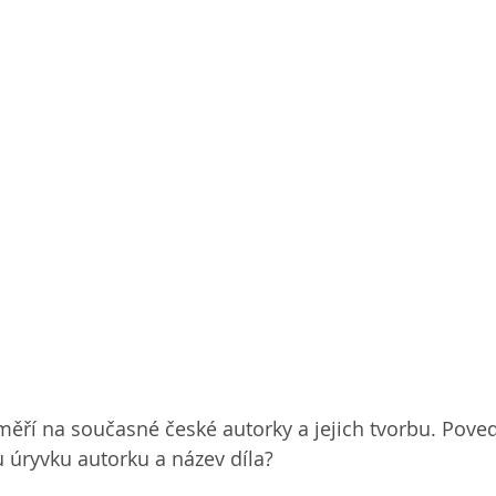
měří na současné české autorky a jejich tvorbu. Pove
u úryvku autorku a název díla?