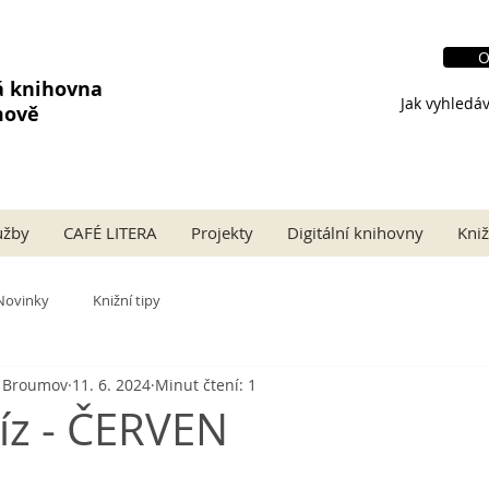
O
á knihovna
Jak vyhledáv
mově
užby
CAFÉ LITERA
Projekty
Digitální knihovny
Kniž
Novinky
Knižní tipy
a Broumov
11. 6. 2024
Minut čtení: 1
víz - ČERVEN