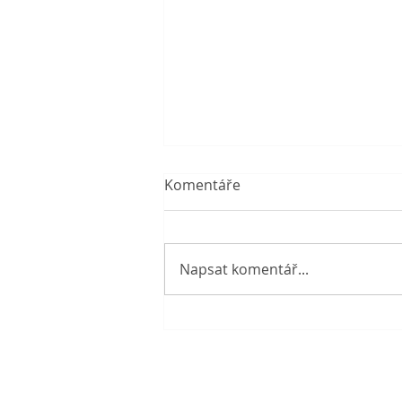
Komentáře
Napsat komentář...
Prázdniny v knihovně