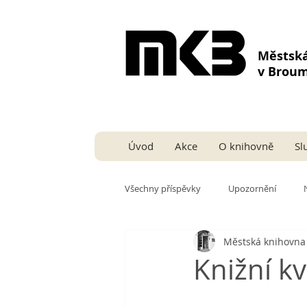
Městsk
v Brou
Úvod
Akce
O knihovně
Sl
Všechny příspěvky
Upozornění
Městská knihovn
Knižní k