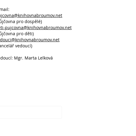
mail:
ujcovna@knihovnabroumov.net
ůjčovna pro dospělé)
eti-pujcovna@knihovnabroumov.net
ůjčovna pro děti)
edouci@knihovnabroumov.net
ancelář vedoucí)
doucí: Mgr. Marta Lelková