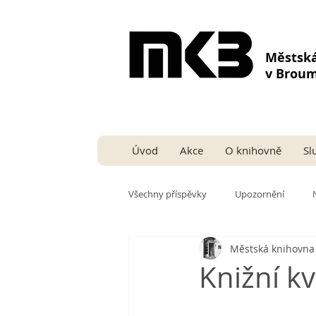
Městsk
v Brou
Úvod
Akce
O knihovně
Sl
Všechny příspěvky
Upozornění
Městská knihovn
Knižní k