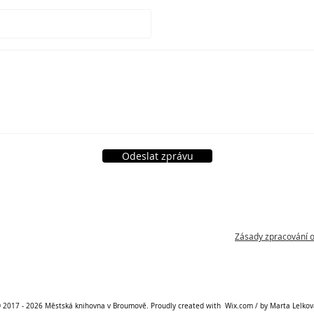
Odeslat zprávu
Zásady zpracování 
 2017 - 2026 Městská knihovna v Broumově. Proudly created with
Wix.com / by Marta L
elkov