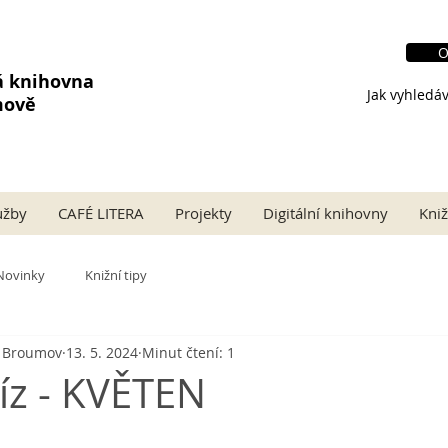
O
á knihovna
Jak vyhledáv
mově
užby
CAFÉ LITERA
Projekty
Digitální knihovny
Kniž
Novinky
Knižní tipy
a Broumov
13. 5. 2024
Minut čtení: 1
víz - KVĚTEN