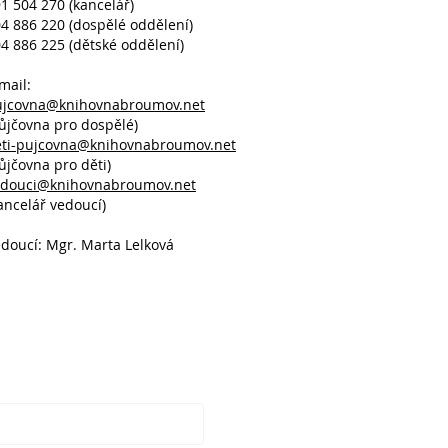
1 504 270 (kancelář)
4 886 220 (dospělé oddělení)
4 886 225 (dětské oddělení)
mail:
ujcovna@knihovnabroumov.net
ůjčovna pro dospělé)
eti-pujcovna@knihovnabroumov.net
ůjčovna pro děti)
edouci@knihovnabroumov.net
ancelář vedoucí)
doucí: Mgr. Marta Lelková