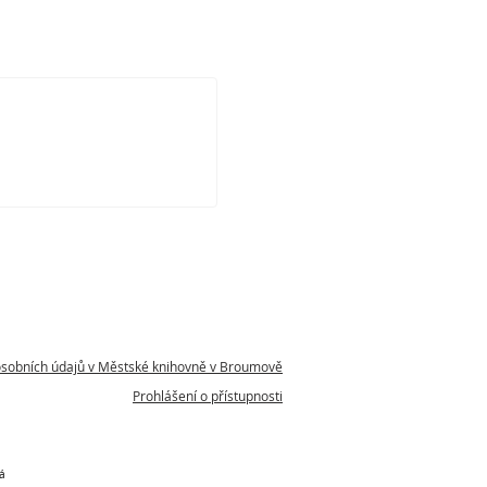
osobních údajů v Městské knihovně v Broumově
Prohlášení o přístupnosti
á