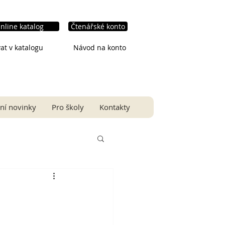
nline katalog
Čtenářské konto
at v katalogu
Návod na konto
ní novinky
Pro školy
Kontakty