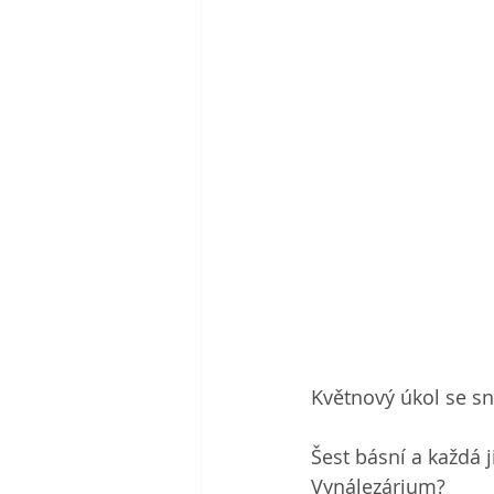
Květnový úkol se s
Šest básní a každá j
Vynálezárium?