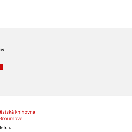
čně
ěstská knihovna
 Broumově
lefon: