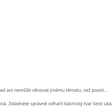
nad ani nemůže věnovat jinému tématu, než poezii…
iná. Zvládnete správně odhalit básnický tvar šesti uká