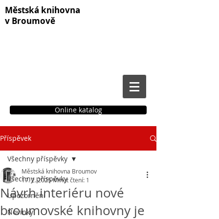
Městská knihovna
v Broumově
Online katalog
Příspěvek
Čtenářské konto
Všechny příspěvky
Městská knihovna Broumov
Všechny příspěvky
17. 2. 2025
Minut čtení: 1
Návrh interiéru nové
Upozornění
broumovské knihovny je
Novinky