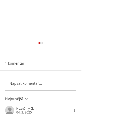
1 komentář
Otevíráme knih
Napsat komentář...
Knihovna vylepšuje svoje
prostory...
Nejnovější
Neznámý člen
04. 3. 2025