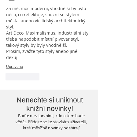
Za mě, moc moderní, vhodnější by bylo 
něco, co reflektuje, souzní se stylem 
města, anebo víc lidský 
architektonický 
styl. 
Art Deco, Maximalismus, Industriální styl 
třeba napodobit místní pivovar styl, 
takový styly by byly vhodnější. 
Prosím, zvažte tyto styly anebo jiné. 
děkuji
Upraveno
To se mi líbí
Nenechte si uniknout
knižní novinky!
Buďte mezi prvními, kdo o tom bude
vědět. Přidejte se ke stovkám uživatelů,
kteří měsíčně novinky odebírají