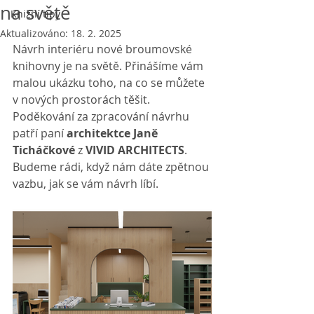
na světě
Knižní tipy
Aktualizováno:
18. 2. 2025
Návrh interiéru nové broumovské 
knihovny je na světě. Přinášíme vám 
malou ukázku toho, na co se můžete 
v nových prostorách těšit. 
Poděkování za zpracování návrhu 
patří paní 
architektce
Janě 
Ticháčkové 
z
 VIVID ARCHITECTS
. 
Budeme rádi, když nám dáte zpětnou 
vazbu, jak se vám návrh líbí.