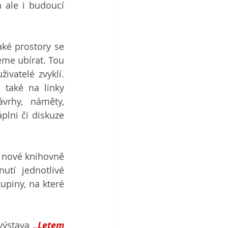
ale i budoucí 
ké prostory se 
me ubírat. Tou 
ivatelé zvyklí. 
 také na linky 
vrhy, náměty, 
ni či diskuze 
 nové knihovně 
utí jednotlivé 
piny, na které 
výstava 
„Letem 