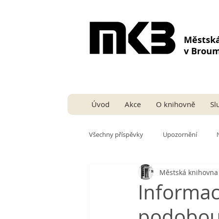
Městsk
v Brou
Úvod
Akce
O knihovně
Sl
Všechny příspěvky
Upozornění
Městská knihovn
Informac
podobou