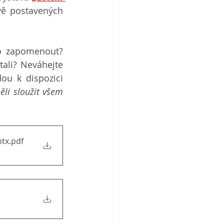
vě postavených 
o zapomenout? 
ali? Neváhejte 
ou k dispozici 
li sloužit všem  
ptx
.pdf