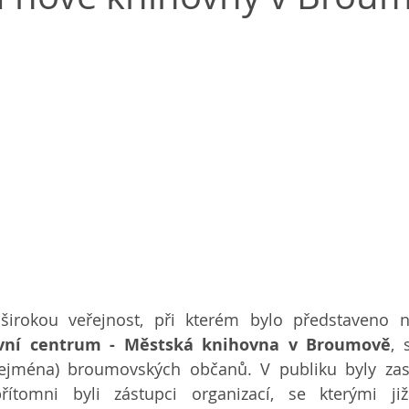
ivní centrum - Městská knihovna v Broumově
, 
(zejména) broumovských občanů. V publiku byly zas
řítomni byli zástupci organizací, se kterými již