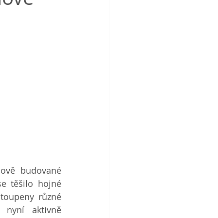
První setkání pro širokou veřejnost, při kterém bylo představeno nově budované 
se těšilo hojné 
toupeny různé 
 nyní aktivně 