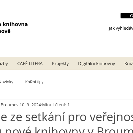
O
á knihovna
Jak vyhledáv
mově
užby
CAFÉ LITERA
Projekty
Digitální knihovny
Kniž
Novinky
Knižní tipy
a Broumov
10. 9. 2024
Minut čtení: 1
e ze setkání pro veřejno
 nové knihovny v Brou