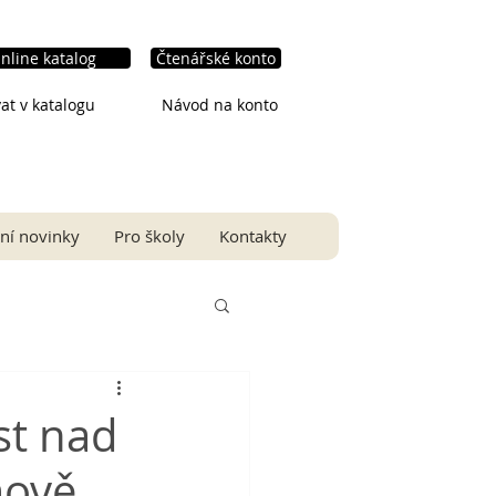
nline katalog
Čtenářské konto
at v katalogu
Návod na konto
ní novinky
Pro školy
Kontakty
st nad
mově