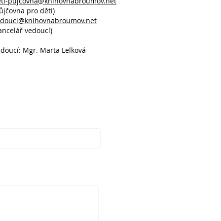
eti-pujcovna@knihovnabroumov.net
ůjčovna pro děti)
edouci@knihovnabroumov.net
ancelář vedoucí)
doucí: Mgr. Marta Lelková