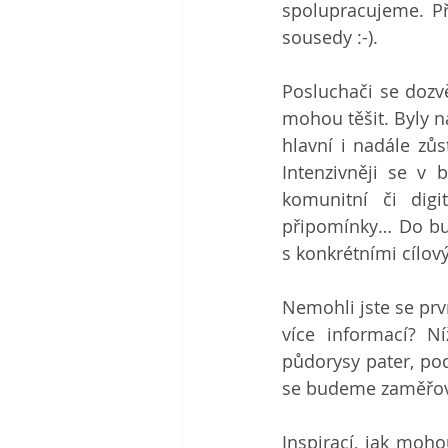
spolupracujeme. Př
sousedy :-).
Posluchači se dozvě
mohou těšit. Byly n
hlavní i nadále zůs
Intenzivněji se v 
komunitní či digi
připomínky… Do bud
s konkrétními cílov
Nemohli jste se prv
více informací? Ní
půdorysy pater, pod
se budeme zaměřov
Inspirací, jak moho