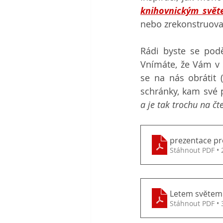
knihovnickým svět
nebo zrekonstruovan
Rádi byste se pod
Vnímáte, že Vám v 
se na nás obrátit (
schránky, kam své 
a je tak trochu na č
prezentace pr
Stáhnout PDF •
Letem světem 
Stáhnout PDF •