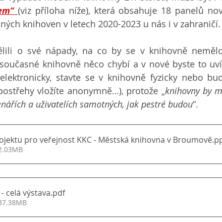
em“
(viz příloha níže), která obsahuje 18 panelů no
ých knihoven v letech 2020-2023 u nás i v zahraničí.
ělili o své nápady, na co by se v knihovně neměl
současné knihovně něco chybí a v nové byste to uvít
elektronicky, stavte se v knihovně fyzicky nebo bud
postřehy vložíte anonymně…), protože „
knihovny by mě
tenářích a uživatelích samotných, jak pestré budou
“.     
ojektu pro veřejnost KKC - Městská knihovna v Broumově.p
 2.03MB
- celá výstava
.pdf
 37.38MB