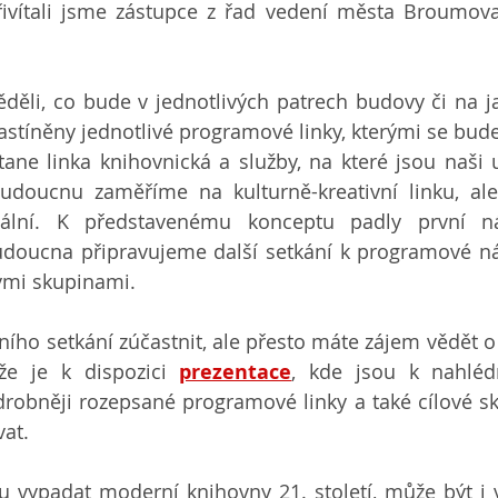
ivítali jsme zástupce z řad vedení města Broumova 
děli, co bude v jednotlivých patrech budovy či na ja
astíněny jednotlivé programové linky, kterými se bude
tane linka knihovnická a služby, na které jsou naši už
budoucnu zaměříme na kulturně-kreativní linku, ale
tální. K představenému konceptu padly první ná
oucna připravujeme další setkání k programové nápl
ými skupinami.
ního setkání zúčastnit, ale přesto máte zájem vědět o
že je k dispozici 
prezentace
, kde jsou k nahlédn
robněji rozepsané programové linky a také cílové sku
at.
u vypadat moderní knihovny 21. století, může být i 