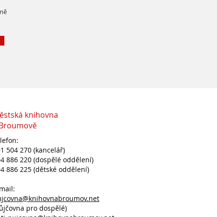
čně
ěstská knihovna
 Broumově
lefon:
1 504 270 (kancelář)
4 886 220 (dospělé oddělení)
4 886 225 (dětské oddělení)
mail:
ujcovna@knihovnabroumov.net
ůjčovna pro dospělé)