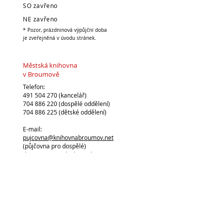
SO zavřeno
NE zavřeno
* Pozor, prázdninová výpůjční doba
je zveřejněná v úvodu stránek.
Městská knihovna
v Broumově
Telefon:
491 504 270 (kancelář)
704 886 220
(dospělé oddělení)
704 886 225
(dětské oddělení)
E-mail:
pujcovna@knihovnabroumov.net
(půjčovna pro dospělé)
deti-pujcovna@knihovnabroumov.net
(půjčovna pro děti)
vedouci@knihovnabroumov.net
(kancelář vedoucí)
Vedoucí: Mgr. Marta Lelková