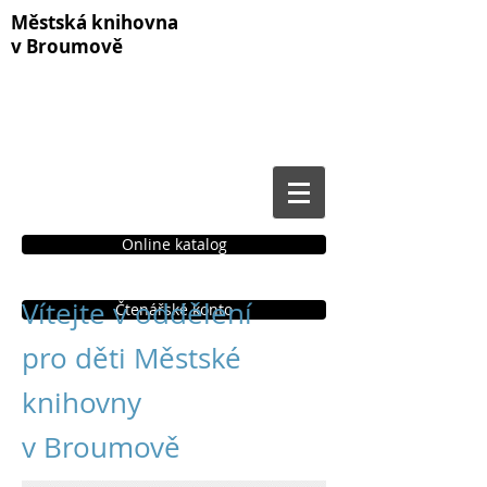
Městská knihovna
v Broumově
Online katalog
Vítejte v oddělení
Čtenářské konto
pro děti Městské
knihovny
v Broumově